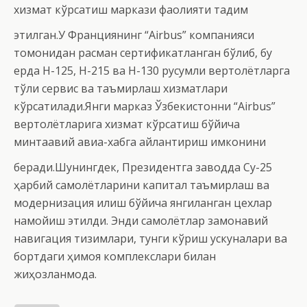
хизмат кўрсатиш маркази фаолияти тақдим
этилган.
У Франциянинг “Airbus” компанияси
томонидан расман сертификатланган бўлиб, бу
ерда H-125, H-215 ва H-130 русумли вертолётларга
тўлиқ сервис ва таъмирлаш хизматлари
кўрсатилади.Янги марказ Ўзбекистонни “Airbus”
вертолётларига хизмат кўрсатиш бўйича
минтақавий авиа-хабга айлантириш имконини
беради.
Шунингдек, Президентга заводда Су-25
ҳарбий самолётларини капитал таъмирлаш ва
модернизация қилиш бўйича янгиланган цехлар
намойиш этилди. Энди самолётлар замонавий
навигация тизимлари, тунги кўриш ускуналари ва
бортдаги ҳимоя комплекслари билан
жиҳозланмоқда.