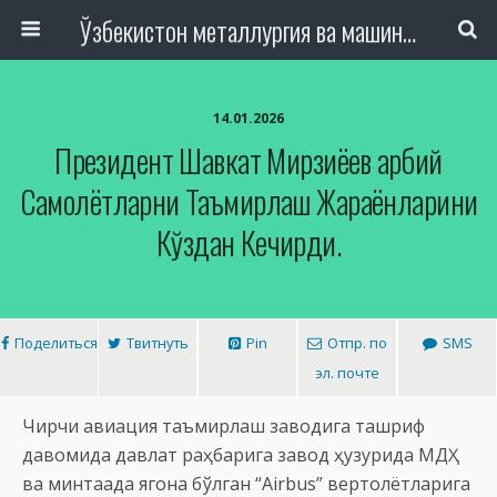
Ўзбекистон металлургия ва машинасозлик саноати тармоқлари ходимлари касаба уюшмаси Республика Кенгаши
14.01.2026
Президент Шавкат Мирзиёев Ҳарбий
Самолётларни Таъмирлаш Жараёнларини
Кўздан Кечирди.
Поделиться
Твитнуть
Pin
Отпр. по
SMS
эл. почте
Чирчиқ авиация таъмирлаш заводига ташриф
давомида давлат раҳбарига завод ҳузурида МДҲ
ва минтақада ягона бўлган “Airbus” вертолётларига