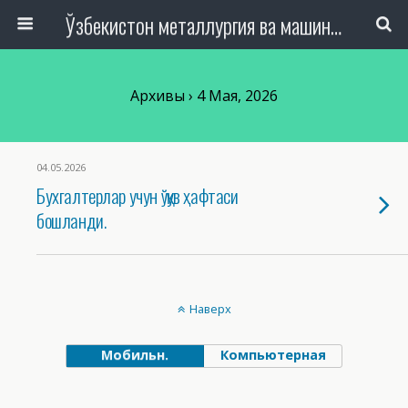
Ўзбекистон металлургия ва машинасозлик саноати тармоқлари ходимлари касаба уюшмаси Республика Кенгаши
Архивы › 4 Мая, 2026
04.05.2026
Бухгалтерлар учун ўқув ҳафтаси
бошланди.
Наверх
Мобильн.
Компьютерная