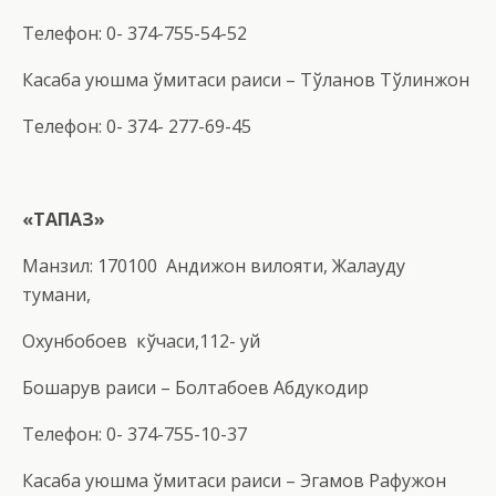
Телефон: 0- 374-755-54-52
Касаба уюшма қўмитаси раиси – Тўланов Тўлқинжон
Телефон: 0- 374- 277-69-45
«ТАПАЗ»
Манзил: 170100 Андижон вилояти, Жалақудуқ
тумани,
Охунбобоев кўчаси,112- уй
Бошқарув раиси – Болтабоев Абдукодир
Телефон: 0- 374-755-10-37
Касаба уюшма қўмитаси раиси – Эгамов Рафуқжон