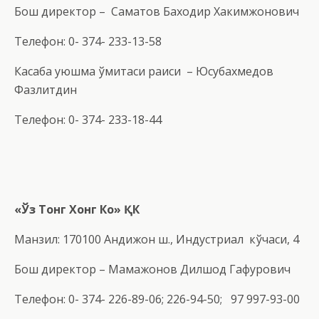
Бош директор – Саматов Баходир Хакимжонович
Телефон: 0- 374- 233-13-58
Касаба уюшма қўмитаси раиси – Юсубахмедов
Фазлитдин
Телефон: 0- 374- 233-18-44
«
Ў
з Тонг Хонг
Ко
»
ҚК
Манзил: 170100 Андижон ш., Индустриал кўчаси, 4
Бош директор – Мамажонов Дилшод Гафурович
Телефон: 0- 374- 226-89-06; 226-94-50; 97 997-93-00