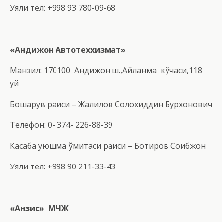
Уяли тел: +998 93 780-09-68
«
Андижон Автотеххизмат
»
Манзил: 170100 Андижон ш.,Айланма кўчаси,118
уй
Бошқарув раиси – Жалилов Солохиддин Бурхонович
Телефон: 0- 374- 226-88-39
Касаба уюшма қўмитаси раиси – Ботиров Соибжон
Уяли тел: +998 90 211-33-43
«Анзис» МЧЖ