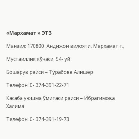
«Мархамат »
ЭТЗ
Манзил: 170800 Андижон вилояти, Мархамат т.,
Мустақиллик кўчаси, 54- уй
Бошқарув раиси – Турабоев Алишер
Телефон: 0- 374-391-22-71
Касаба уюшма қўмитаси раиси – Ибрагимова
Халима
Телефон: 0- 374-391-19-73