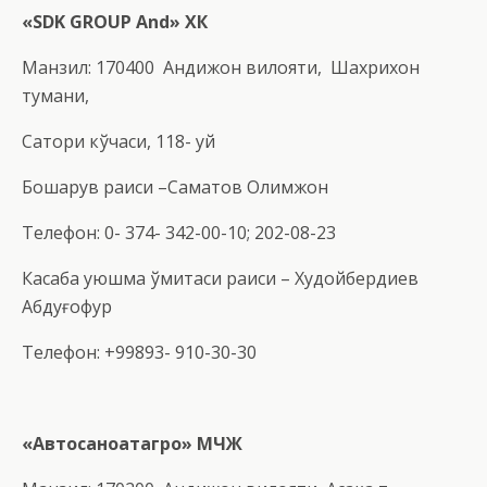
«SDK GROUP And» ХК
Манзил: 170400 Андижон вилояти,
Шахрихон
тумани,
Сатори кўчаси, 118- уй
Бошқарув раиси –Саматов Олимжон
Телефон: 0- 374- 342-00-10; 202-08-23
Касаба уюшма қўмитаси раиси – Худойбердиев
Абдуғофур
Телефон: +99893- 910-30-30
«Автосаноатагро» МЧЖ