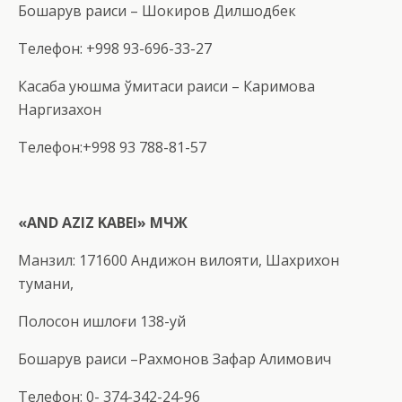
Бошқарув раиси – Шокиров Дилшодбек
Телефон: +998 93-696-33-27
Касаба уюшма қўмитаси раиси – Каримова
Наргизахон
Телефон:+998 93 788-81-57
«AND AZIZ KABEI» МЧЖ
Манзил: 171600 Андижон вилояти, Шахрихон
тумани,
Полосон қишлоғи 138-уй
Бошқарув раиси –Рахмонов Зафар Алимович
Телефон: 0- 374-342-24-96