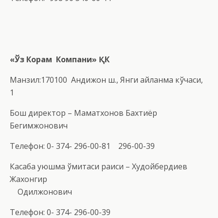
«
Ў
з Корам
Ко
мпани
»
ҚК
Манзил:170100 Андижон ш., Янги айланма кўчаси,
1
Бош директор – Маматхонов Бахтиёр
Бегимжонович
Телефон: 0- 374- 296-00-81 296-00-39
Касаба уюшма қўмитаси раиси – Худойбердиев
Жахонгир
Одилжонович
Телефон: 0- 374- 296-00-39