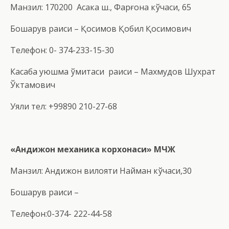
Манзил: 170200 Асака ш., Фарғона кўчаси, 65
Бошқарув раиси – Қосимов Қобил Қосимович
Телефон: 0- 374-233-15-30
Касаба уюшма қўмитаси раиси – Махмудов Шухрат
Ўктамович
Уяли тел: +99890 210-27-68
«
Андижон механика корхонаси
»
МЧЖ
Манзил: Андижон вилояти Найман кўчаси,30
Бошқарув раиси –
Телефон:0-374- 222-44-58