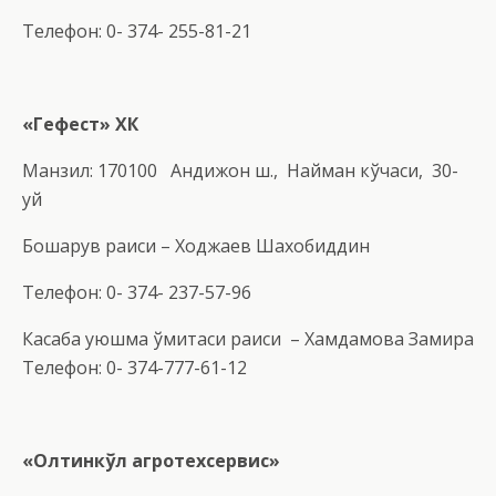
Телефон: 0- 374- 255-81-21
«Гефест» ХК
Манзил: 170100 Андижон ш., Найман кўчаси, 30-
уй
Бошқарув раиси – Ходжаев Шахобиддин
Телефон: 0- 374- 237-57-96
Касаба уюшма қўмитаси раиси – Хамдамова Замира
Телефон: 0- 374-777-61-12
«Олтинкўл агротехсервис»