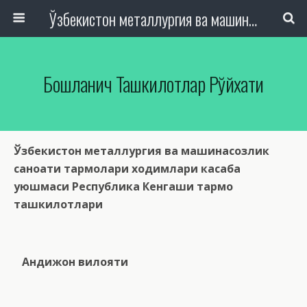
Ўзбекистон металлургия ва машинасозлик саноати тармоқлари ходимлари касаба уюшмаси Республика Кенгаши
Бошланғич Ташкилотлар Рўйхати
Ўзбекистон металлургия ва машинасозлик
саноати тармоқлари ходимлари касаба
уюшмаси Республика Кенгаши тармоқ
ташкилотлари
Андижон вилояти