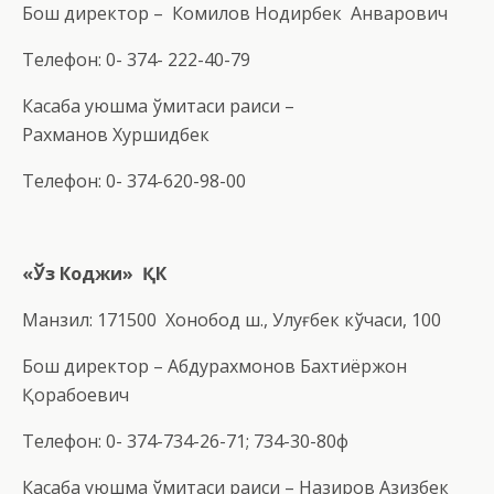
Бош директор – Комилов Нодирбек Анварович
Телефон: 0- 374- 222-40-79
Касаба уюшма қўмитаси раиси –
Рахманов Хуршидбек
Телефон: 0- 374-620-98-00
«
Ў
з Коджи»
ҚК
Манзил: 171500 Хонобод ш., Улуғбек кўчаси, 100
Бош директор – Абдурахмонов Бахтиёржон
Қорабоевич
Телефон: 0- 374-734-26-71; 734-30-80ф
Касаба уюшма қўмитаси раиси – Назиров Азизбек