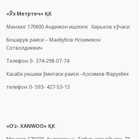
«Ўз Метртеч» ҚК
Манзил: 170600 Андижон қишлоғи Харьков кўчаси
Бошқарув раиси – Махбубов Нозимжон
Сотволдиевич
Телефон: 0- 374-298-07-74
Касаба уюшма қўмитаси раиси –Қосимов Фарухбек
телефон: 0- 593- 427-53-13
«O’z- XANWOO» ҚК