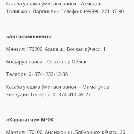
Касаба уюшма қўмитаси раиси –Ахмедов
Толибжон Парпиевич Телефон: +99890-271-37-90
«Автокомп
о
нент»
Манзил: 170200 Асака ш., Вокзал кўчаси, 1
Бошқарув раиси – Отахонов Ойбек
Телефон: 0- 374- 233-13-36
Касаба уюшма қўмитаси раиси – Маматқулов
Зиёвудин Телефон: 0- 374-410-49-27
«Харакатчи»
МЧЖ
Манзил: 170100 Андижон ш., Бобур-шох кўчаси, 20