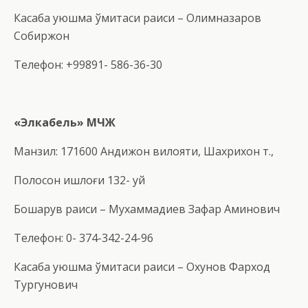
Касаба уюшма қўмитаси раиси – Олимназаров
Собиржон
Телефон: +99891- 586-36-30
«Элкабель»
МЧЖ
Манзил: 171600 Андижон вилояти, Шахрихон т.,
Полосон қишлоғи 132- уй
Бошқарув раиси – Мухаммадиев Зафар Аминович
Телефон: 0- 374-342-24-96
Касаба уюшма қўмитаси раиси – Охунов Фарход
Тургунович