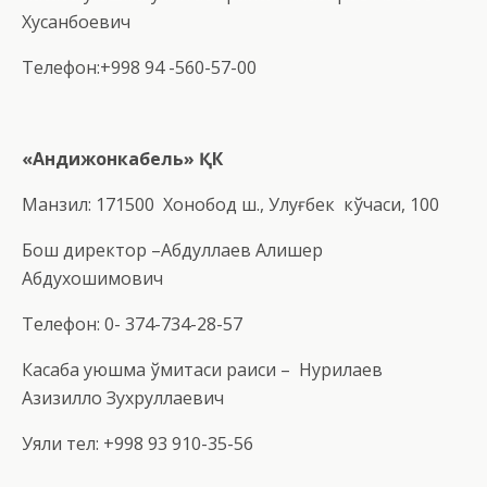
Хусанбоевич
Телефон:+998 94 -560-57-00
«Андижонкабель» ҚК
Манзил: 171500 Хонобод ш., Улуғбек кўчаси, 100
Бош директор –Абдуллаев Алишер
Абдухошимович
Телефон: 0- 374-734-28-57
Касаба уюшма қўмитаси раиси –
Нурилаев
Азизилло Зухруллаевич
Уяли тел: +998 93 910-35-56