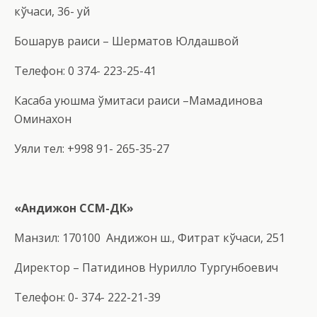
кўчаси, 36- уй
Бошқарув раиси – Шерматов Юлдашвой
Телефон: 0 374- 223-25-41
Касаба уюшма қўмитаси раиси –Мамадинова
Оминахон
Уяли тел: +998 91- 265-35-27
«Андиж
о
н
ССМ-ДК
»
Манзил: 170100 Андижон ш., Фитрат кўчаси, 251
Директор – Патидинов Нурилло Тургунбоевич
Телефон: 0- 374- 222-21-39