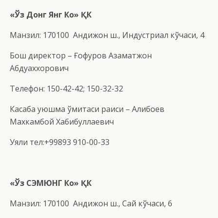
«
Ў
з Донг Янг Ко»
ҚК
Манзил: 170100 Андижон ш., Индустриал кўчаси, 4
Бош директор – Ғофуров Азаматжон
Абдуқаххорович
Телефон: 150-42-42; 150-32-32
Касаба уюшма қўмитаси раиси – Алибоев
Махкамбой Хабибуллаевич
Уяли тел:+99893 910-00-33
«
Ў
з С
ЭМЮНГ
Ко»
ҚК
Манзил: 170100 Андижон ш., Сай кўчаси, 6