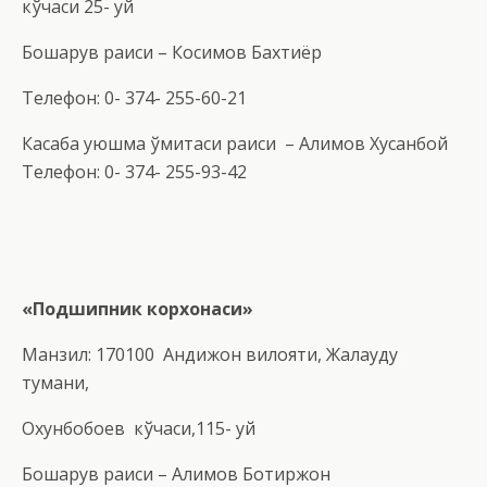
кўчаси 25- уй
Бошқарув раиси – Косимов Бахтиёр
Телефон: 0- 374- 255-60-21
Касаба уюшма қўмитаси раиси – Алимов Хусанбой
Телефон: 0- 374- 255-93-42
«Подшипник корхонаси»
Манзил: 170100 Андижон вилояти, Жалақудуқ
тумани,
Охунбобоев кўчаси,115- уй
Бошқарув раиси – Алимов Ботиржон