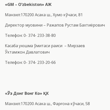
«GM – O’zbekiston» АЖ
Манзил:170200 Асака ш., Хумо кўчаси, 81
Директор муовини – Ражапов Рустам Бахтиёрович
Телефон: 0- 374- 233-38-80
Касаба уюшма қўмитаси раиси – Мирзаев
Ўктамжон Давлатович
Телефон: 0- 374- 233-20-66
«
Ў
з Донг Вон
г
Ко
»
ҚК
Манзил:170200 Асака ш., Фарғона кўчаси, 58