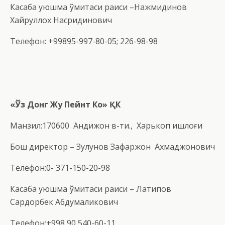
Касаба уюшма қўмитаси раиси –Нажмидинов
Хайруллох Насридинович
Телефон: +99895-997-80-05; 226-98-98
«
Ў
з Донг Жу П
ейнт Ко
»
ҚК
Манзил:170600 Андижон в-ти., Харькоп қишлоғи
Бош директор – Зулунов Зафаржон Ахмаджонович
Телефон:0- 371-150-20-98
Касаба уюшма қўмитаси раиси – Латипов
Сардорбек Абдумаликович
Телефон:+998 90 540-60-11