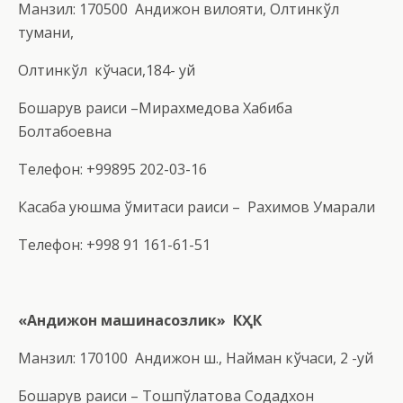
Манзил: 170500 Андижон вилояти, Олтинкўл
тумани,
Олтинкўл кўчаси,184- уй
Бошқарув раиси –Мирахмедова Хабиба
Болтабоевна
Телефон: +99895 202-03-16
Касаба уюшма қўмитаси раиси – Рахимов Умарали
Телефон: +998 91 161-61-51
«Андижон машинасозлик» КҲК
Манзил: 170100 Андижон ш., Найман кўчаси, 2 -уй
Бошқарув раиси – Тошпўлатова Содадхон