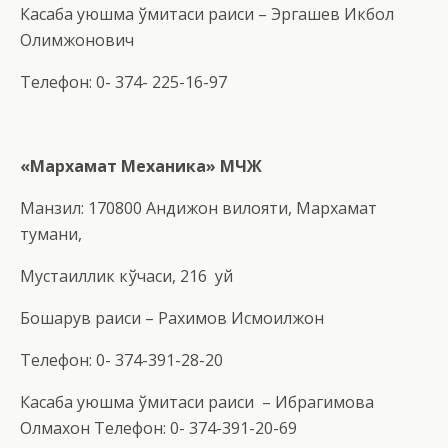
Касаба уюшма қўмитаси раиси – Эргашев Икбол
Олимжонович
Телефон: 0- 374- 225-16-97
«Мархамат Механика»
МЧЖ
Манзил: 170800 Андижон вилояти, Мархамат
тумани,
Мустақиллик кўчаси, 216 уй
Бошқарув раиси – Рахимов Исмоилжон
Телефон: 0- 374-391-28-20
Касаба уюшма қўмитаси раиси – Ибрагимова
Олмахон Телефон: 0- 374-391-20-69