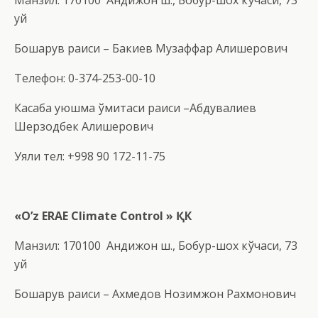
Манзил: 170100 Андижон ш., Бобур-шох кўчаси, 73
уй
Бошқарув раиси – Бакиев Музаффар Алишерович
Телефон: 0-374-253-00-10
Касаба уюшма қўмитаси раиси –Абдувалиев
Шерзодбек Алишерович
Уяли тел: +998 90 172-11-75
«O’z ERAE Climate Control » ҚК
Манзил: 170100 Андижон ш., Бобур-шох кўчаси, 73
уй
Бошқарув раиси – Ахмедов Нозимжон Рахмонович