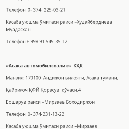
Телефон: 0- 374- 225-03-21
Касаба уюшма қўмитаси раиси –Худайбердиева
Муқадасхон
Телефон:+ 998 91 549-35-12
«Асака автомобилсозлик» КҲК
Манзил: 170100 Андижон вилояти, Асака тумани,
Қайриғоч ҚФЙ Қорасув кўчаси,4
Бошқарув раиси –Мирзаев Боходиржон
Телефон: 0- 374-231-13-22
Касаба уюшма қўмитаси раиси –Мирзаев