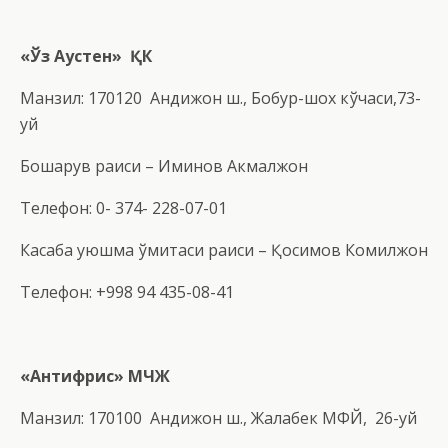
«Ўз Аустен» ҚК
Манзил: 170120 Андижон ш., Бобур-шох кўчаси,73-
уй
Бошқарув раиси – Иминов Акмалжон
Телефон: 0- 374- 228-07-01
Касаба уюшма қўмитаси раиси – Қосимов Комилжон
Телефон: +998 94 435-08-41
«
Антифрис
»
МЧЖ
Манзил: 170100 Андижон ш., Жалабек МФЙ, 26-уй