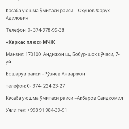
Касаба уюшма қўмитаси раиси – Охунов Фарух
Адилович
Телефон: 0- 374-978-95-38
«Каркас плюс» МЧЖ
Манзил: 170100 Андижон ш., Бобур-шох кўчаси, 7-
уй
Бошқарув раиси –Рўзиев Анваржон
телефон: 0- 374- 224-23-27
Касаба уюшма қўмитаси раиси –Акбаров Саидкомил
Уяли тел: +998 91 984-39-91