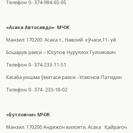
Телефон: 0- 374-984-65-05
«
Асака Автосавдо
»
МЧЖ
Манзил: 170200 Асака т., Навоий кўчаси,11- уй
Бошқарув раиси – Юсупов Нуруллох Гуломович
Телефон: 0- 374-233-11-51
Касаба уюшма қўмитаси раиси –Усмонов Патидин
Телефон: 0- 374- 233-18-02
«Бутловчи» МЧЖ
Манзил: 170200 Андижон вилояти, Асака Қайрағоч