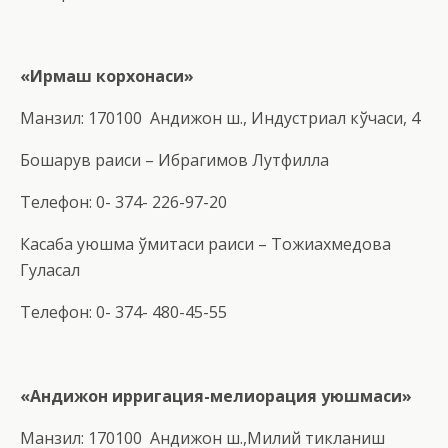
«
Ирмаш корхонаси
»
Манзил: 170100 Андижон ш., Индустриал кўчаси, 4
Бошқарув раиси – Ибрагимов Лутфилла
Телефон: 0- 374- 226-97-20
Касаба уюшма қўмитаси раиси – Тожиахмедова
Гуласал
Телефон: 0- 374- 480-45-55
«
Андижон ирригация-мелиорация уюшмаси
»
Манзил: 170100 Андижон ш.,Милий тикланиш