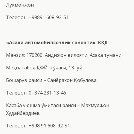
Лукмонжон
Телефон: +99891 608-92-51
«Асака автомобилсозлик саноати» КҲК
Манзил: 170200 Андижон вилояти, Асака тумани,
Меҳнатабод ҚФЙ кўчаси, 13 -уй
Бошқарув раиси – Сайёрахон Қобулова
Телефон: 0- 374 231-13-46
Касаба уюшма қўмитаси раиси – Махмуджон
Худайбердиев
Телефон: +998 91 608-92-51