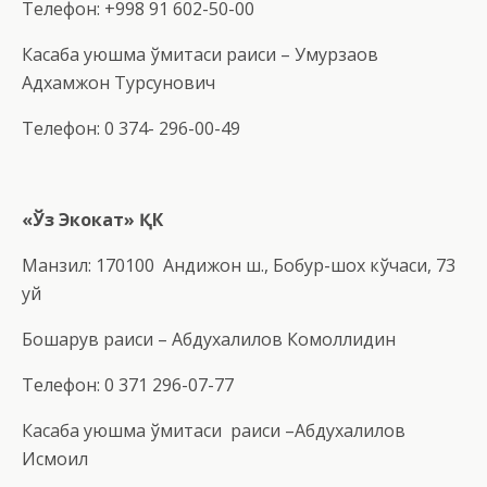
Телефон: +998 91 602-50-00
Касаба уюшма қўмитаси раиси – Умурзақов
Адхамжон Турсунович
Телефон: 0 374- 296-00-49
«Ўз Экокат» ҚК
Манзил: 170100 Андижон ш., Бобур-шох кўчаси, 73
уй
Бошқарув раиси – Абдухалилов Комоллидин
Телефон: 0 371 296-07-77
Касаба уюшма қўмитаси раиси –Абдухалилов
Исмоил