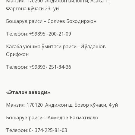
Манзил: 170200 Андижон вилояти, Асака т.,
Фарғона кўчаси 23- уй
Бошқарув раиси – Солиев Боходиржон
Телефон: +99895 -200-21-09
Касаба уюшма қўмитаси раиси –Йўлдашов
Орифжон
Телефон: +99893- 251-84-36
«
Эталон заводи
»
Манзил: 170120 Андижон ш. Бозор кўчаси, 4 уй
Бошқарув раиси – Ахмедов Рахматилло
Телефон: 0- 374-225-81-03