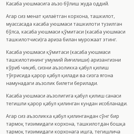
Касаба уюшмасига аъзо бўлиш жуда оддий.
Агар сиз меҳнат қилаётган корхона, ташкилот,
муассасада касаба уюшмаси ташкилоти тузилган
бўлса, касаба уюшмаси қўмитаси (касаба уюшмаси
ташкилотчиси)га ариза билан мурожаат этинг.
Касаба уюшмаси қўмитаси (касаба уюшмаси
ташкилотининг умумий йиғилиши) аризангизни
кўриб чиқиб, сизни аъзоликка қабул қилиш
тўғрисида қарор қабул қилади ва сизга ягона
намунадаги аъзолик билети берилади.
Касаба уюшмаси аъзолигига қабул қилиш санаси
тегишли қарор қабул қилинган кундан ҳисобланади.
Агар сиз аъзоликка қабул қилингандан сўнг бир
тармоқ тизимидаги корхона, ташкилотдан бошқа
тармоқ тизимидаги корхонага ишга, тегишлича