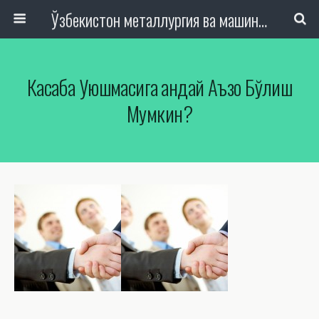
Ўзбекистон металлургия ва машинасозлик саноати тармоқлари ходимлари касаба уюшмаси Республика Кенгаши
Касаба Уюшмасига Қандай Аъзо Бўлиш
Мумкин?