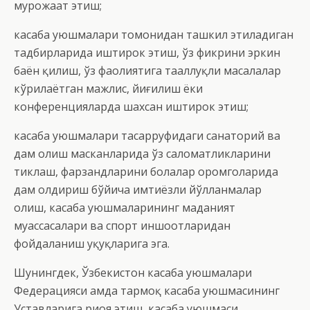
мурожаат этиш;
касаба уюшмалари томонидан ташкил этиладиган
тадбирларида иштирок этиш, ўз фикрини эркин
баён қилиш, ўз фаолиятига тааллуқли масалалар
кўрилаётган мажлис, йиғилиш ёки
конференцияларда шахсан иштирок этиш;
касаба уюшмалари тасарруфидаги санаторий ва
дам олиш масканларида ўз саломатликларини
тиклаш, фарзандларини болалар оромгоҳларида
дам олдириш бўйича имтиёзли йўлланмалар
олиш, касаба уюшмаларининг маданият
муассасалари ва спорт иншоотларидан
фойдаланиш ҳуқуқларига эга.
Шунингдек, Ўзбекистон касаба уюшмалари
Федерацияси ҳамда тармоқ касаба уюшмасининг
Уставларига риоя этиш, касаба уюшмаси