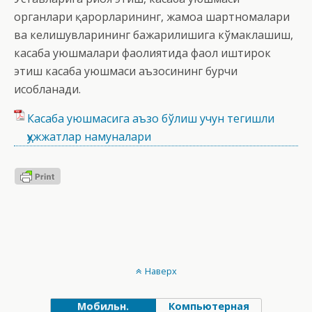
органлари қарорларининг, жамоа шартномалари
ва келишувларининг бажарилишига кўмаклашиш,
касаба уюшмалари фаолиятида фаол иштирок
этиш касаба уюшмаси аъзосининг бурчи
ҳисобланади.
Касаба уюшмасига аъзо бўлиш учун тегишли
ҳужжатлар намуналари
Наверх
Мобильн.
Компьютерная