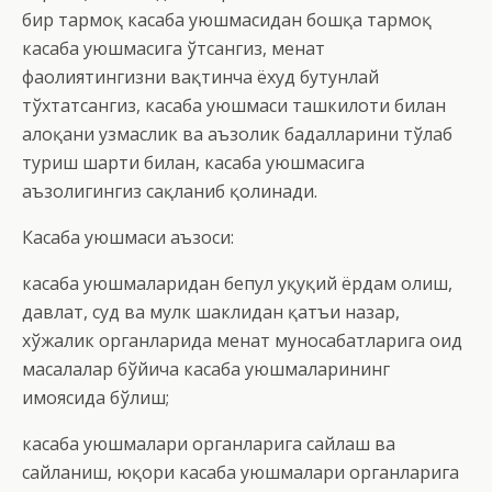
бир тармоқ касаба уюшмасидан бошқа тармоқ
касаба уюшмасига ўтсангиз, меҳнат
фаолиятингизни вақтинча ёхуд бутунлай
тўхтатсангиз, касаба уюшмаси ташкилоти билан
алоқани узмаслик ва аъзолик бадалларини тўлаб
туриш шарти билан, касаба уюшмасига
аъзолигингиз сақланиб қолинади.
Касаба уюшмаси аъзоси:
касаба уюшмаларидан бепул ҳуқуқий ёрдам олиш,
давлат, суд ва мулк шаклидан қатъи назар,
хўжалик органларида меҳнат муносабатларига оид
масалалар бўйича касаба уюшмаларининг
ҳимоясида бўлиш;
касаба уюшмалари органларига сайлаш ва
сайланиш, юқори касаба уюшмалари органларига