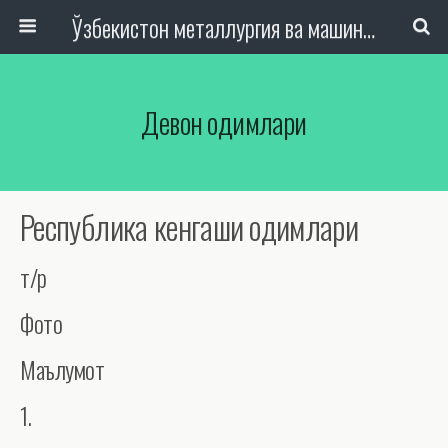
Ўзбекистон металлургия ва машинасозлик саноати тармоқлари ходимлари касаба уюшмаси Республика Кенгаши
Девон Ҳодимлари
Республика кенгаши ҳодимлари
т/р
Фото
Маълумот
1.