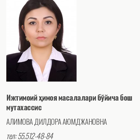
Ижтимоий
ҳимоя
масалалари
бўйича
бош
мутахассис
АЛИМОВА ДИЛДОРА ҚАЮМДЖАНОВНА
тел: 55.512-48-84