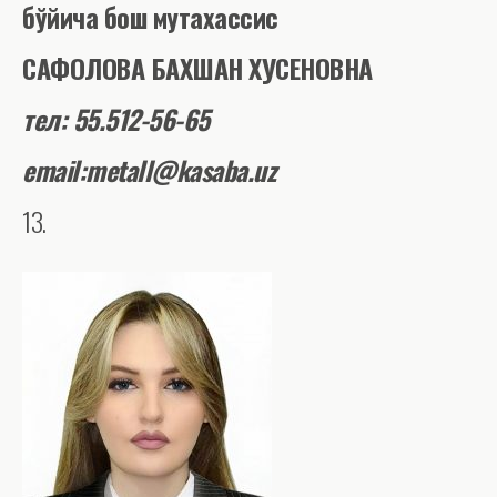
бўйича бош мутахассис
САФОЛОВА БАХШАН ХУСЕНОВНА
тел: 55.512-56-65
email
:
metall@kasaba.uz
13.