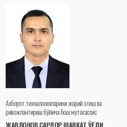
Ахборот техналогияларини жорий этиш ва
ривожлантириш бўйича бош мутахассис
ЖАВЛОНОВ САРДОР ШАВКАТ ЎҒЛИ