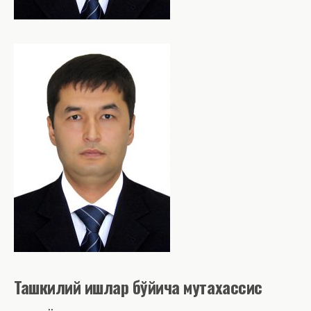
Ташкилий ишлар бўйича мутахассис