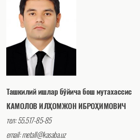
Ташкилий ишлар бўйича бош мутахассис
КАМОЛОВ ИЛҲОМЖОН ИБРОҲИМОВИЧ
тел: 55.517-85-85
email: metall@kasaba.uz