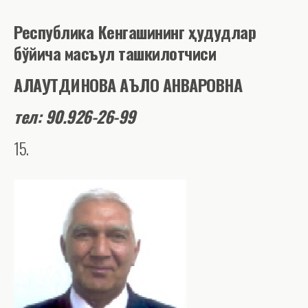
Республика Кенгашининг
ҳ
удудлар
бўйича масъул ташкилотчиси
АЛАУТДИНОВА АЪЛО АНВАРОВНА
тел: 90.926-26-99
15.