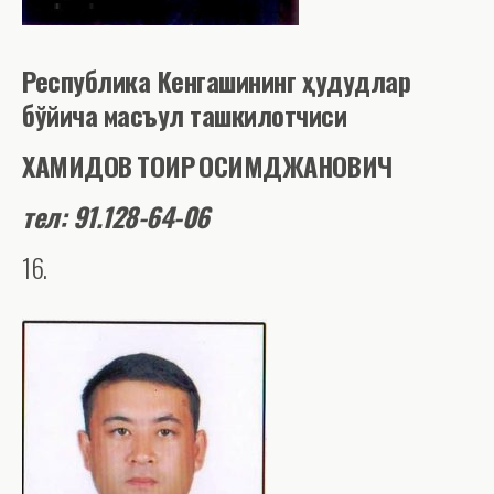
Республика Кенгашининг
ҳ
удудлар
бўйича масъул ташкилотчиси
ХАМИДОВ
ТОИР
ҚОСИМДЖАНОВИЧ
тел:
91
.
128-64-06
16.