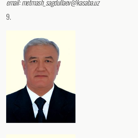
email: metmash_sagdullaev@kasaba.uz
9.