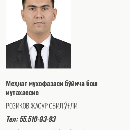
Меҳнат мухофазаси бўйича бош
мутахассис
РОЗИКОВ ЖАСУР ҚОБИЛ ЎҒЛИ
Тел: 55.510-93-93