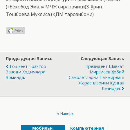
(«Бекобод Эмал» МЧЖ сирловчиси)3-ўрин:
Тошбоева Мухлиса (ҚПМ тарозибони)
Предыдущая Запись
Следующая Запись
Тошкент Трактор
Президент Шавкат
Заводи Ходимлари
Мирзиёев Ҳарбий
Зоминда.
Самолётларни Таъмирлаш
Жараёнларини Кўздан
Кечирди.
Наверх
Мобильн.
Компьютерная