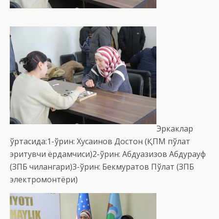
Эркаклар
ўртасида:1-ўрин: Хусаинов Достон (ҚПМ пўлат
эритувчи ёрдамчиси)2-ўрин: Абдуазизов Абдурауф
(ЗПБ чилангари)3-ўрин: Бекмуратов Пўлат (ЗПБ
электромонтёри)