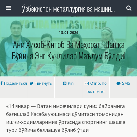
Ўзбекистон металлургия ва машинасозлик саноати тармоқлари ходимлари касаба уюшмаси Республика Кенгаши
13.01.2026
Аниқ Ҳисоб-Китоб Ва Маҳорат: Шашка
Бўйича Энг Кучлилар Маълум Бўлди!
Поделиться
Твитнуть
Pin
Отпр. по
SMS
эл. почте
«14 январ — Ватан ҳимоячилари куни» байрамига
бағишлаб Касаба уюшмаси қўмитаси томонидан
ишчи-ходимларимиз ўртасида спортнинг шашка
тури бўйича беллашув бўлиб ўтди.