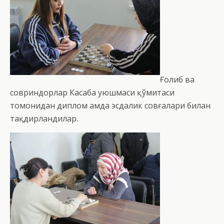
Ғолиб ва
совриндорлар Касаба уюшмаси қўмитаси
томонидан диплом ҳамда эсдалик совғалари билан
тақдирландилар.