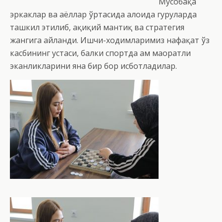
Мусобақа
эркаклар ва аёллар ўртасида алоҳида гуруҳларда
ташкил этилиб, ҳақиқий мантиқ ва стратегия
жангига айланди. Ишчи-ходимларимиз нафақат ўз
касбининг устаси, балки спортда ҳам маҳоратли
эканликларини яна бир бор исботладилар.