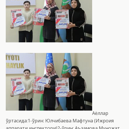
Аёллар
ўртасида:1-ўрин: Юлчибаева Мафтуна (Ижроия
аппарати инспектори)2-ўрин: Аъзамова Муножат