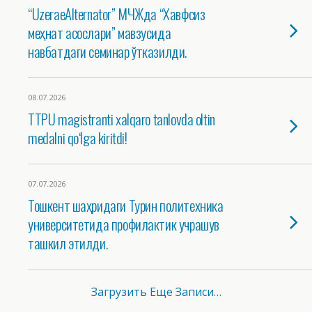
“UzeraeAlternator” МЧЖда “Хавфсиз
меҳнат асослари” мавзусида
навбатдаги семинар ўтказилди.
08.07.2026
TTPU magistranti xalqaro tanlovda oltin
medalni qo‘lga kiritdi!
07.07.2026
Тошкент шаҳридаги Турин политехника
университетида профилактик учрашув
ташкил этилди.
Загрузить Еще Записи…