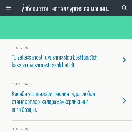
Ўзбекистон металлургия ва машинасозлик саноати тармоқлари ходимлари касаба уюшмаси Республика Кенгаши
14.07.2026
“O‘zeltexsanoat” uyushmasida boshlang‘ich
kasaba uyushmasi tashkil etildi.
10.07.2026
Касаба уюшмалари фаолиятида глобал
стандартлар: халқаро ҳамкорликнинг
янги босқичи.
09.07.2026