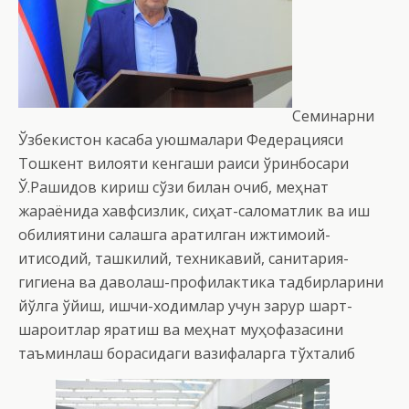
Семинарни
Ўзбекистон касаба уюшмалари Федерацияси
Тошкент вилояти кенгаши раиси ўринбосари
Ў.Рашидов кириш сўзи билан очиб, меҳнат
жараёнида хавфсизлик, сиҳат-саломатлик ва иш
қобилиятини сақлашга қаратилган ижтимоий-
иқтисодий, ташкилий, техникавий, санитария-
гигиена ва даволаш-профилактика тадбирларини
йўлга қўйиш, ишчи-ходимлар учун зарур шарт-
шароитлар яратиш ва меҳнат муҳофазасини
таъминлаш борасидаги вазифаларга тўхталиб