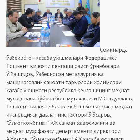
Семинарда
Ўзбекистон касаба уюшмалари Федерацияси
Тошкент вилояти кенгаши раиси ўринбосари
Ў.Рашидов, Ўзбекистон металлургия ва
машинасозлик саноати тармоқлари ходимлари
касаба уюшмаси республика кенгашининг меҳнат
муҳофазаси бўйича бош мутахассиси М.Сагдуллаев,
Тошкент вилояти бандлик бош бошқармаси меҳнат
инспекцияси давлат инспектори Ў.Ўсаров,
“Ўзметкомбинат” АЖ саноат хавфсизлиги ва
меҳнат муҳофазаси департаменти директори
А.Узаков, “Ўзметкомбинат” АЖ касаба уюшмаси