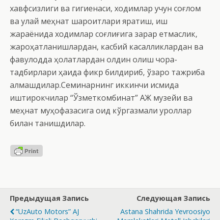
хавфсизлиги ва гигиенаси, ходимлар учун соғлом
ва қулай меҳнат шароитлари яратиш, иш
жараёнида ходимлар соғлиғига зарар етмаслик,
жароҳатланишлардан, касбий касалликлардан ва
фавқулодда ҳолатлардан олдин олиш чора-
тадбирлари ҳақида фикр билдириб, ўзаро тажриба
алмашдилар.Семинарнинг иккинчи қисмида
иштирокчилар “Ўзметкомбинат” АЖ музейи ва
меҳнат муҳофазасига оид кўргазмали қуроллар
билан танишдилар.
Предыдущая Запись
Следующая Запись
“UzAuto Motors” AJ
Astana Shahrida Yevroosiyo