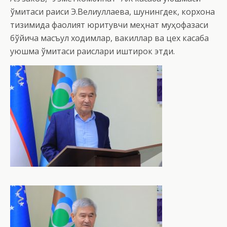
қўмитаси раиси Э.Велиуллаева, шунингдек, корхона
тизимида фаолият юритувчи меҳнат муҳофазаси
бўйича масъул ходимлар, вакиллар ва цех касаба
уюшма қўмитаси раислари иштирок этди.