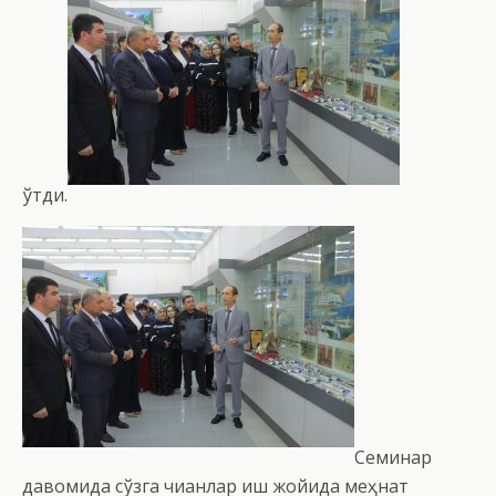
ўтди.
Семинар
давомида сўзга чиққанлар иш жойида меҳнат