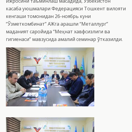
ижросини таъминлаш мақсадида, Ўзбекистон
касаба уюшмалари Федерацияси Тошкент вилояти
кенгаши томонидан 26-ноябрь куни
“Ўзметкомбинат” АЖга қарашли “Металлург”
маданият саройида “Меҳнат хавфсизлиги ва
гигиенаси” мавзусида амалий семинар ўтказилди.