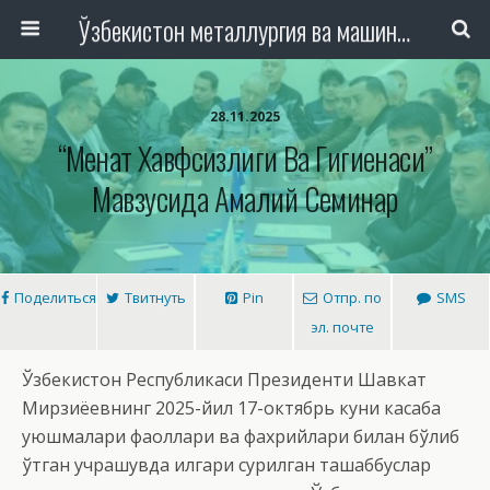
Ўзбекистон металлургия ва машинасозлик саноати тармоқлари ходимлари касаба уюшмаси Республика Кенгаши
28.11.2025
“Меҳнат Хавфсизлиги Ва Гигиенаси”
Мавзусида Амалий Семинар
Поделиться
Твитнуть
Pin
Отпр. по
SMS
эл. почте
Ўзбекистон Республикаси Президенти Шавкат
Мирзиёевнинг 2025-йил 17-октябрь куни касаба
уюшмалари фаоллари ва фахрийлари билан бўлиб
ўтган учрашувда илгари сурилган ташаббуслар