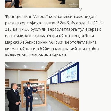
У
Франциянинг “Airbus” компанияси томонидан
расман сертификатланган бўлиб, бу ерда H-125, H-
215 ва H-130 русумли вертолётларга тўлиқ сервис
ва таъмирлаш хизматлари кўрсатилади.Янги
марказ Ўзбекистонни “Airbus” вертолётларига
хизмат кўрсатиш бўйича минтақавий авиа-хабга
айлантириш имконини беради.