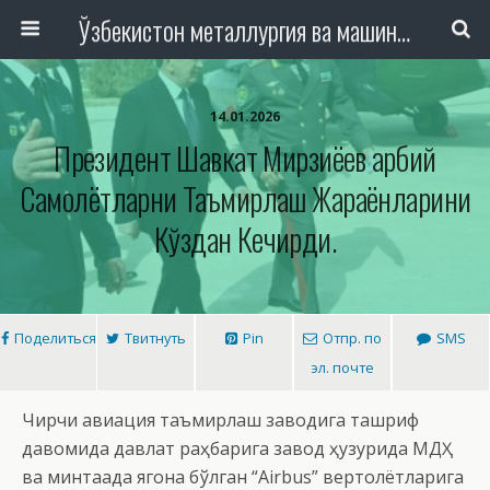
Ўзбекистон металлургия ва машинасозлик саноати тармоқлари ходимлари касаба уюшмаси Республика Кенгаши
14.01.2026
Президент Шавкат Мирзиёев Ҳарбий
Самолётларни Таъмирлаш Жараёнларини
Кўздан Кечирди.
Поделиться
Твитнуть
Pin
Отпр. по
SMS
эл. почте
Чирчиқ авиация таъмирлаш заводига ташриф
давомида давлат раҳбарига завод ҳузурида МДҲ
ва минтақада ягона бўлган “Airbus” вертолётларига