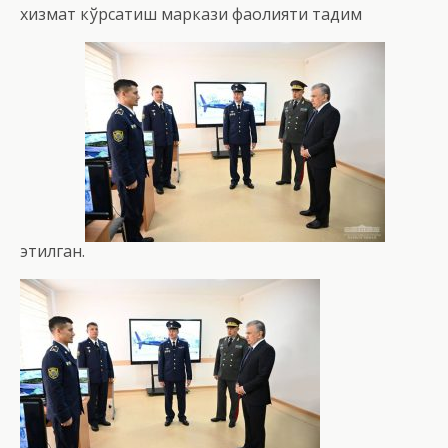
хизмат кўрсатиш маркази фаолияти тақдим
этилган.