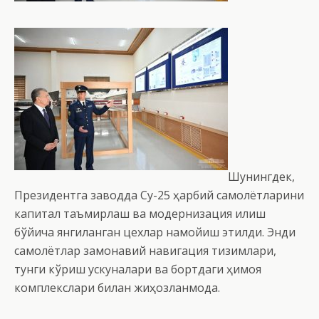
Шунингдек,
Президентга заводда Су-25 ҳарбий самолётларини
капитал таъмирлаш ва модернизация қилиш
бўйича янгиланган цехлар намойиш этилди. Энди
самолётлар замонавий навигация тизимлари,
тунги кўриш ускуналари ва бортдаги ҳимоя
комплекслари билан жиҳозланмоқда.