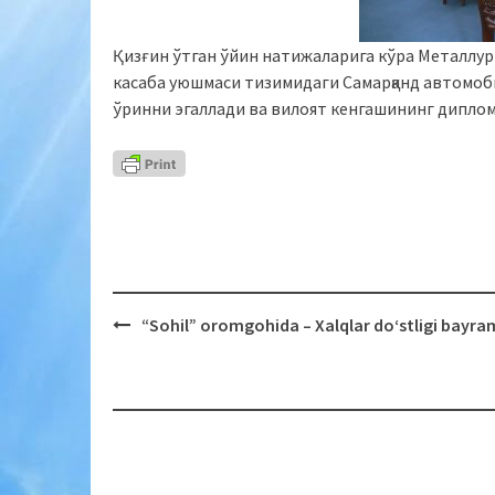
Қизғин ўтган ўйин натижаларига кўра Металлур
касаба уюшмаси тизимидаги Самарқанд автомоб
ўринни эгаллади ва вилоят кенгашининг диплом
“Sohil” oromgohida – Xalqlar do‘stligi bayram
Post
navigation