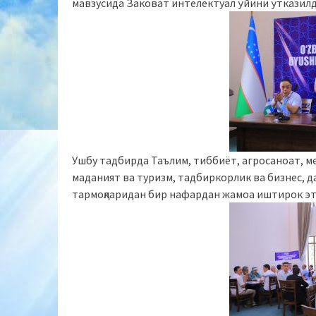
мавзусида Заковат интелектуал ўйини ўтказилд
Ушбу тадбирда Таълим, тиббиёт, агросаноат, ме
маданият ва туризм, тадбиркорлик ва бизнес, 
тармоқларидан бир нафардан жамоа иштирок эт