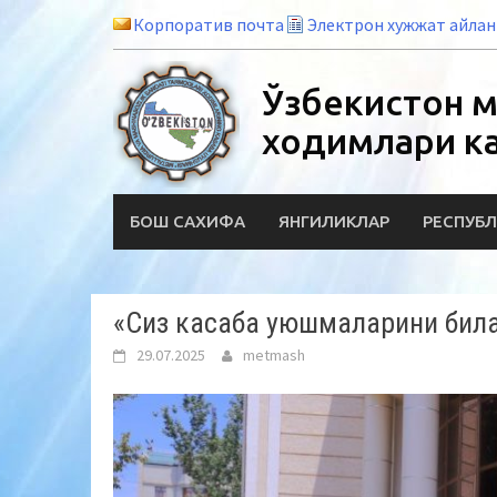
Skip
Корпоратив почта
Электрон хужжат айла
to
content
Ўзбекистон м
ходимлари к
БОШ САХИФА
ЯНГИЛИКЛАР
РЕСПУБЛ
«Сиз касаба уюшмаларини бил
29.07.2025
metmash