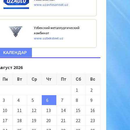
www.uzavtosanoat.uz
Узбекский металлургический
комбинат
www.uzbeksteel.uz
КАЛЕНДАР
Август 2026
Пн
Вт
Ср
Чт
Пт
Сб
Вс
1
2
3
4
5
6
7
8
9
10
11
12
13
14
15
16
17
18
19
20
21
22
23