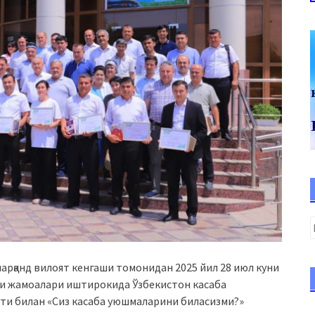
рқанд вилоят кенгаши томонидан 2025 йил 28 июл куни
ри жамоалари иштирокида Ўзбекистон касаба
ти билан «Сиз касаба уюшмаларини биласизми?»