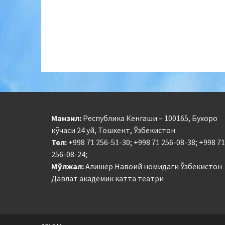
Манзил:
Республика Кенгаши – 100165, Бухоро
кўчаси 24 уй, Тошкент, Ўзбекистон
Тел:
+998 71 256-51-30; +998 71 256-08-38; +998 71
256-08-24;
Мўлжал:
Алишер Навоий номидаги Ўзбекистон
Давлат академик катта театри