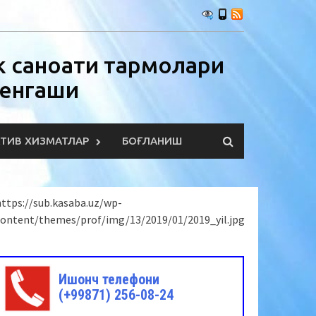
 саноати тармоқлари
Кенгаши
КТИВ ХИЗМАТЛАР
БОҒЛАНИШ
ttps://sub.kasaba.uz/wp-
content/themes/prof/img/13/2019/01/2019_yil.jpg
Ишонч телефони
(+99871) 256-08-24