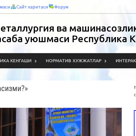
нмаси
Сайт харитаси
Форум
еталлургия ва машинасозлик
асаба уюшмаси Республика 
ИКА КЕНГАШИ
НОРМАТИВ ХУЖЖАТЛАР
ИНТЕРА
асизми?»
h