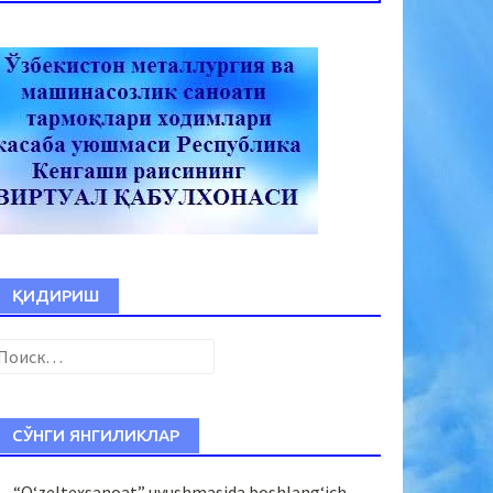
ҚИДИРИШ
Найти:
СЎНГИ ЯНГИЛИКЛАР
“O‘zeltexsanoat” uyushmasida boshlang‘ich