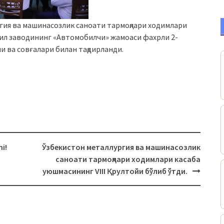
гия ва машинасозлик саноати тармоқлари ходимлари
ил заводининг «Автомобилчи» жамоаси фахрли 2-
и ва совғалари билан тақдирланди.
i!
Ўзбекистон металлургия ва машинасозлик
саноати тармоқлари ходимлари касаба
уюшмасининг VIII Қрултойи бўлиб ўтди.