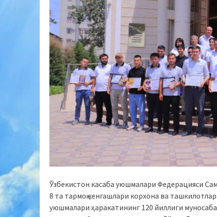
Ўзбекистон касаба уюшмалари Федерацияси Сама
8 та тармоқ кенгашлари корхона ва ташкилотла
уюшмалари ҳаракатининг 120 йиллиги муносаба