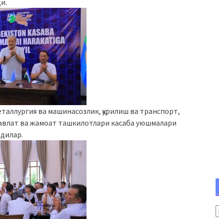
и.
таллургия ва машинасозлик, қурилиш ва транспорт,
давлат ва жамоат ташкилотлари касаба уюшмалари
дилар.