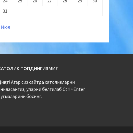
24
25
26
27
28
29
30
31
« Июл
ХАТОЛИК ТОПДИНГИЗМИ?
иққат! Агар сиз сайтда хатоликларни
ниқласангиз, уларни белгилаб Ctrl+Enter
тугмаларини босинг.