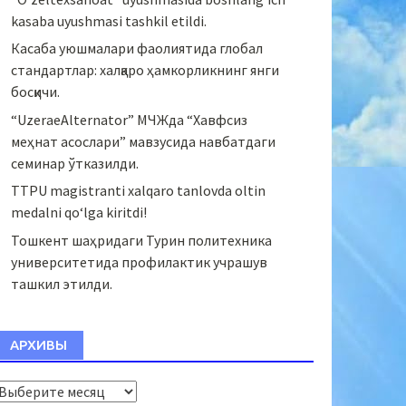
kasaba uyushmasi tashkil etildi.
Касаба уюшмалари фаолиятида глобал
стандартлар: халқаро ҳамкорликнинг янги
босқичи.
“UzeraeAlternator” МЧЖда “Хавфсиз
меҳнат асослари” мавзусида навбатдаги
семинар ўтказилди.
TTPU magistranti xalqaro tanlovda oltin
medalni qo‘lga kiritdi!
Тошкент шаҳридаги Турин политехника
университетида профилактик учрашув
ташкил этилди.
АРХИВЫ
Архивы