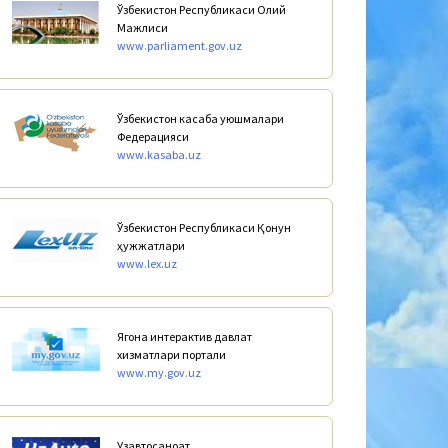
Ўзбекистон Республикаси Олий
Мажлиси
www.parliament.gov.uz
Ўзбекистон касаба уюшмалари
Федерацияси
www.kasaba.uz
Ўзбекистон Республикаси Қонун
ҳужжатлари
www.lex.uz
Ягона интерактив давлат
хизматлари портали
www.my.gov.uz
Узавтосаноат