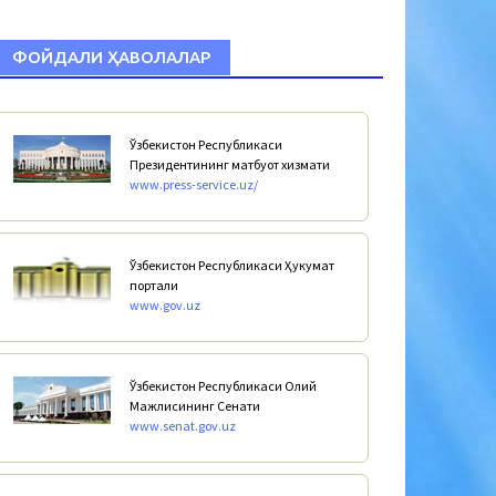
ФОЙДАЛИ ҲАВОЛАЛАР
Ўзбекистон Республикаси
Президентининг матбуот хизмати
www.press-service.uz/
Ўзбекистон Республикаси Ҳукумат
портали
www.gov.uz
Ўзбекистон Республикаси Олий
Мажлисининг Сенати
www.senat.gov.uz