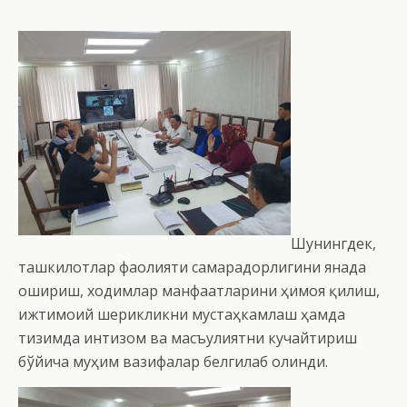
Шунингдек,
ташкилотлар фаолияти самарадорлигини янада
ошириш, ходимлар манфаатларини ҳимоя қилиш,
ижтимоий шерикликни мустаҳкамлаш ҳамда
тизимда интизом ва масъулиятни кучайтириш
бўйича муҳим вазифалар белгилаб олинди.