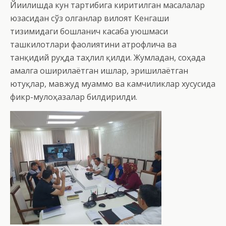
Йиғилишда кун тартибига киритилган масалалар
юзасидан сўз олганлар вилоят Кенгаши
тизимидаги бошланғич касаба уюшмаси
ташкилотлари фаолиятини атрофлича ва
танқидий руҳда таҳлил қилди. Жумладан, соҳада
амалга оширилаётган ишлар, эришилаётган
ютуқлар, мавжуд муаммо ва камчиликлар хусусида
фикр-мулоҳазалар билдирилди.