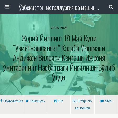
Ўзбекистон металлургия ва машинасозлик саноати тармоқлари ходимлари касаба уюшмаси Республика Кенгаши
20.05.2026
Жорий Йилнинг 18 Май Куни
“Узметмашсаноат” Касаба Уюшмаси
Андижон Вилояти Кенгаши Ижроия
Қўмитасининг Навбатдаги Йиғилиши Бўлиб
Ўтди.
Поделиться
Твитнуть
Pin
Отпр. по
SMS
эл. почте