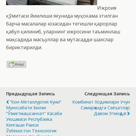
Ижроия
қўмитаси йиғилиши якунида муҳокама этилган
барча масалалар юзасидан тегишли қарорлар
қабул қилиниб, уларнинг ижросини таъминлаш
мақсадида масъуллар ва мутасадди шахслар
бириктирилди.
Предыдущая Запись
Следующая Запись
“Кон-Металлургия Куни”
Комбинат Ходимлари Учун
Муносабати Билан
Самарқандга Саёҳатлар
“Ўзметмашсаноат” Касаба
Давом Этмоқда!
Уюшмаси Республика
Кенгаши Раиси
Ўзбекистон Технологик