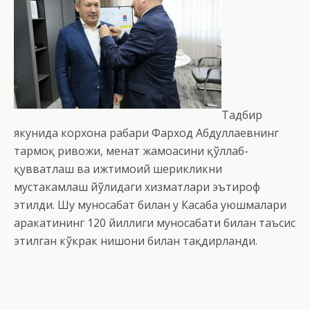
Тадбир
якунида корхона раҳбари Фарход Абдуллаевнинг
тармоқ ривожи, меҳнат жамоасини қўллаб-
қувватлаш ва ижтимоий шерикликни
мустаҳкамлаш йўлидаги хизматлари эътироф
этилди. Шу муносабат билан у Касаба уюшмалари
ҳаракатининг 120 йиллиги муносабати билан таъсис
этилган кўкрак нишони билан тақдирланди.