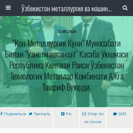
Ўзбекистон металлургия ва машинасозлик саноати тармоқлари ходимлари касаба уюшмаси Республика Кенгаши
15.05.2026
“Кон-Металлургия Куни” Муносабати
Билан “Ўзметмашсаноат” Касаба Уюшмаси
Республика Кенгаши Раиси Ўзбекистон
Технологик Металлар Комбинати АЖга
Ташриф Буюрди.
Поделиться
Твитнуть
Pin
Отпр. по
SMS
эл. почте