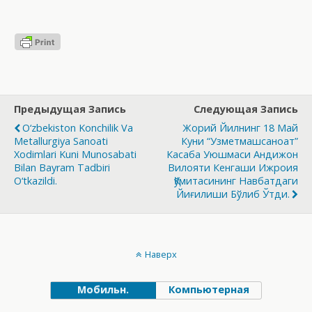
Предыдущая Запись
Следующая Запись
O‘zbekiston Konchilik Va
Жорий Йилнинг 18 Май
Metallurgiya Sanoati
Куни “Узметмашсаноат”
Xodimlari Kuni Munosabati
Касаба Уюшмаси Андижон
Bilan Bayram Tadbiri
Вилояти Кенгаши Ижроия
O‘tkazildi.
Қўмитасининг Навбатдаги
Йиғилиши Бўлиб Ўтди.
Наверх
Мобильн.
Компьютерная