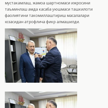
мустаҳкамлаш, жамоа шартномаси ижросини
таъминлаш ҳамда касаба уюшмаси ташкилоти
фаолиятини такомиллаштириш масалалари
юзасидан атрофлича фикр алмашилди.