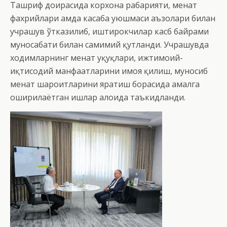
Ташриф доирасида корхона раҳбарияти, меҳнат
фахрийлари ҳамда касаба уюшмаси аъзолари билан
учрашув ўтказилиб, иштирокчилар касб байрами
муносабати билан самимий қутланди. Учрашувда
ходимларнинг меҳнат ҳуқуқлари, ижтимоий-
иқтисодий манфаатларини ҳимоя қилиш, муносиб
меҳнат шароитларини яратиш борасида амалга
оширилаётган ишлар алоҳида таъкидланди.