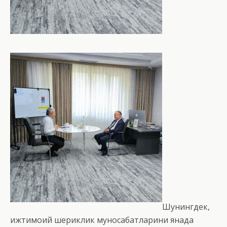
Шунингдек,
ижтимоий шериклик муносабатларини янада