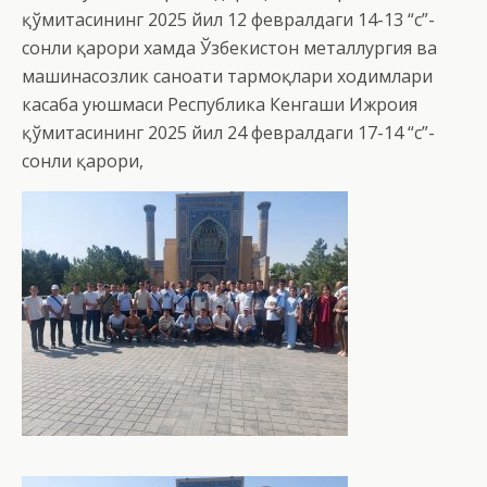
қўмитасининг 2025 йил 12 февралдаги 14-13 “с”-
сонли қарори хамда Ўзбекистон металлургия ва
машинасозлик саноати тармоқлари ходимлари
касаба уюшмаси Республика Кенгаши Ижроия
қўмитасининг 2025 йил 24 февралдаги 17-14 “с”-
сонли қарори,