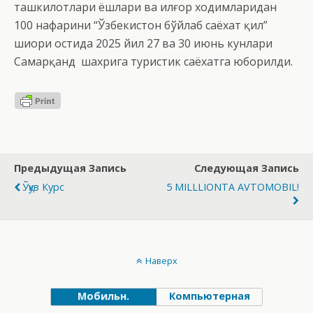
ташкилотлари ёшлари ва илғор ходимларидан
100 нафарини “Ўзбекистон бўйлаб саёхат қил”
шиори остида 2025 йил 27 ва 30 июнь кунлари
Самарқанд шахрига туристик саёхатга юборилди.
Предыдущая Запись
Следующая Запись
Ўқув Курс
5 MILLLIONTA AVTOMOBIL!
Наверх
Мобильн.
Компьютерная