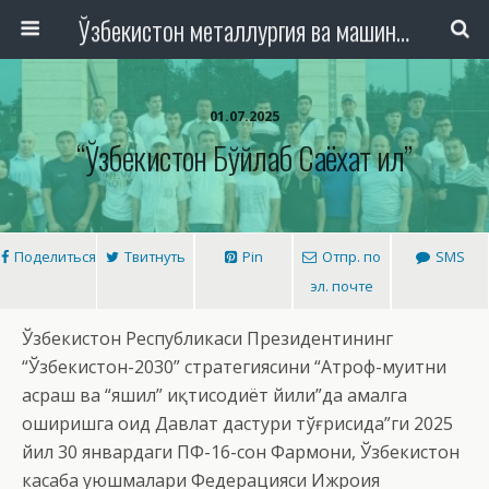
Ўзбекистон металлургия ва машинасозлик саноати тармоқлари ходимлари касаба уюшмаси Республика Кенгаши
01.07.2025
“Ўзбекистон Бўйлаб Саёхат Қил”
Поделиться
Твитнуть
Pin
Отпр. по
SMS
эл. почте
Ўзбекистон Республикаси Президентининг
“Ўзбекистон-2030” стратегиясини “Атроф-муҳитни
асраш ва “яшил” иқтисодиёт йили”да амалга
оширишга оид Давлат дастури тўғрисида”ги 2025
йил 30 январдаги ПФ-16-сон Фармони, Ўзбекистон
касаба уюшмалари Федерацияси Ижроия