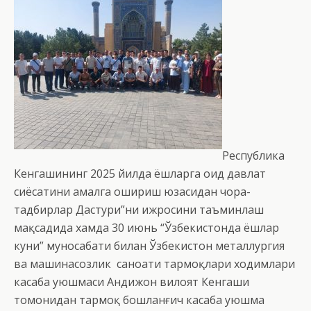
Республика
Кенгашининг 2025 йилда ёшларга оид давлат
сиёсатини амалга ошириш юзасидан чора-
тадбирлар Дастури”ни ижросини таъминлаш
мақсадида хамда 30 июнь “Ўзбекистонда ёшлар
куни” муносабати билан Ўзбекистон металлургия
ва машинасозлик саноати тармоқлари ходимлари
касаба уюшмаси Андижон вилоят Кенгаши
томонидан тармоқ бошланғич касаба уюшма