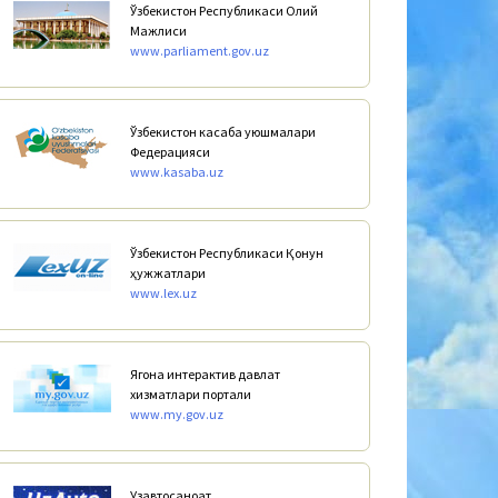
Ўзбекистон Республикаси Олий
Мажлиси
www.parliament.gov.uz
Ўзбекистон касаба уюшмалари
Федерацияси
www.kasaba.uz
Ўзбекистон Республикаси Қонун
ҳужжатлари
www.lex.uz
Ягона интерактив давлат
хизматлари портали
www.my.gov.uz
Узавтосаноат