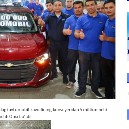
adagi avtomobil zavodining konveyeridan 5 millioninchi
hli Onix bo‘ldi!