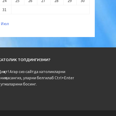
24
25
26
27
28
29
30
31
« Июл
ХАТОЛИК ТОПДИНГИЗМИ?
иққат! Агар сиз сайтда хатоликларни
ниқласангиз, уларни белгилаб Ctrl+Enter
тугмаларини босинг.