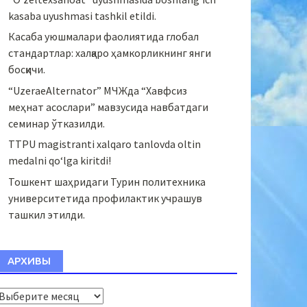
kasaba uyushmasi tashkil etildi.
Касаба уюшмалари фаолиятида глобал
стандартлар: халқаро ҳамкорликнинг янги
босқичи.
“UzeraeAlternator” МЧЖда “Хавфсиз
меҳнат асослари” мавзусида навбатдаги
семинар ўтказилди.
TTPU magistranti xalqaro tanlovda oltin
medalni qo‘lga kiritdi!
Тошкент шаҳридаги Турин политехника
университетида профилактик учрашув
ташкил этилди.
АРХИВЫ
Архивы