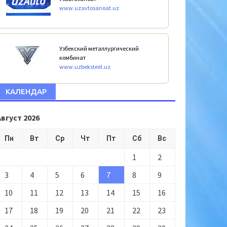
www.uzavtosanoat.uz
Узбекский металлургический
комбинат
www.uzbeksteel.uz
КАЛЕНДАР
Август 2026
Пн
Вт
Ср
Чт
Пт
Сб
Вс
1
2
3
4
5
6
7
8
9
10
11
12
13
14
15
16
17
18
19
20
21
22
23