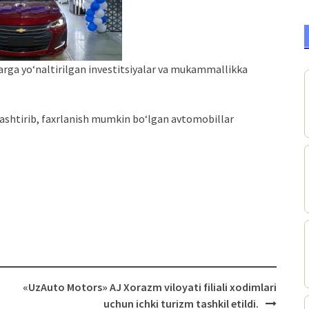
arga yo‘naltirilgan investitsiyalar va mukammallikka
ashtirib, faxrlanish mumkin bo‘lgan avtomobillar
«UzAuto Motors» AJ Xorazm viloyati filiali xodimlari
uchun ichki turizm tashkil etildi.