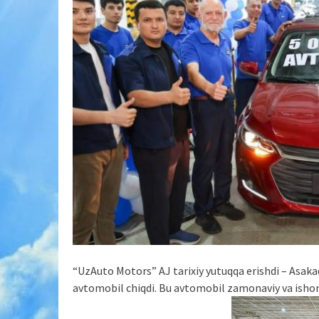
“UzAuto Motors” AJ tarixiy yutuqqa erishdi – Asak
avtomobil chiqdi. Bu avtomobil zamonaviy va ishonc