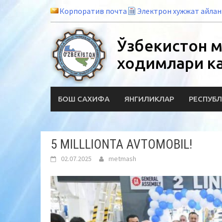
Skip
Корпоратив почта
Электрон хужжат айла
to
content
Ўзбекистон м
ходимлари к
БОШ САХИФА
ЯНГИЛИКЛАР
РЕСПУБЛ
5 MILLLIONTA AVTOMOBIL!
02.07.2025
metmash