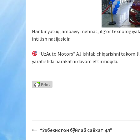
Har bir yutuq jamoaviy mehnat, ilg‘or texnologiyal
intilish natijasidir.
“UzAuto Motors” AJ ishlab chiqarishni takomill
yaratishda harakatni davom ettirmoqda.
“Ўзбекистон бўйлаб саёхат қил”
Post