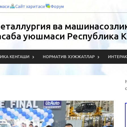
нмаси
Сайт харитаси
Форум
еталлургия ва машинасозлик
асаба уюшмаси Республика 
ИКА КЕНГАШИ
НОРМАТИВ ХУЖЖАТЛАР
ИНТЕРА
h