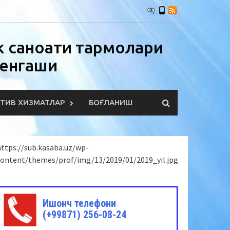
 саноати тармоқлари
Кенгаши
КТИВ ХИЗМАТЛАР
БОҒЛАНИШ
ttps://sub.kasaba.uz/wp-
content/themes/prof/img/13/2019/01/2019_yil.jpg
Ишонч телефони
(+99871) 256-08-24