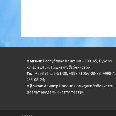
Манзил:
Республика Кенгаши – 100165, Бухоро
кўчаси 24 уй, Тошкент, Ўзбекистон
Тел:
+998 71 256-51-30; +998 71 256-08-38; +998 71
256-08-24;
Мўлжал:
Алишер Навоий номидаги Ўзбекистон
Давлат академик катта театри