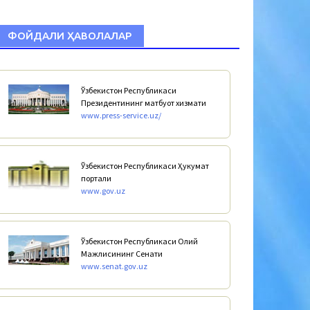
ФОЙДАЛИ ҲАВОЛАЛАР
Ўзбекистон Республикаси
Президентининг матбуот хизмати
www.press-service.uz/
Ўзбекистон Республикаси Ҳукумат
портали
www.gov.uz
Ўзбекистон Республикаси Олий
Мажлисининг Сенати
www.senat.gov.uz