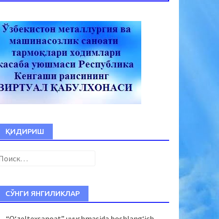
ҚИДИРИШ
Найти:
СЎНГИ ЯНГИЛИКЛАР
“O‘zeltexsanoat” uyushmasida boshlang‘ich