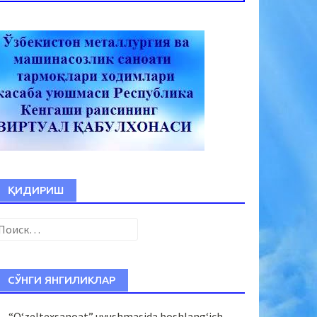
ҚИДИРИШ
Найти:
СЎНГИ ЯНГИЛИКЛАР
“O‘zeltexsanoat” uyushmasida boshlang‘ich