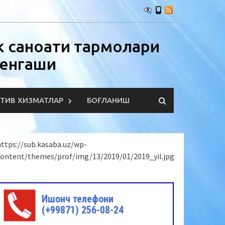
 саноати тармоқлари
Кенгаши
КТИВ ХИЗМАТЛАР
БОҒЛАНИШ
ttps://sub.kasaba.uz/wp-
content/themes/prof/img/13/2019/01/2019_yil.jpg
Ишонч телефони
(+99871) 256-08-24