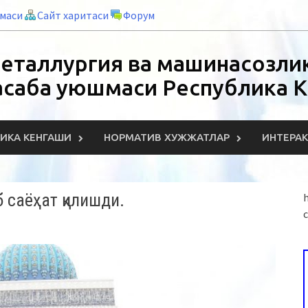
нмаси
Сайт харитаси
Форум
еталлургия ва машинасозлик
асаба уюшмаси Республика 
ИКА КЕНГАШИ
НОРМАТИВ ХУЖЖАТЛАР
ИНТЕРА
 саёҳат қилишди.
h