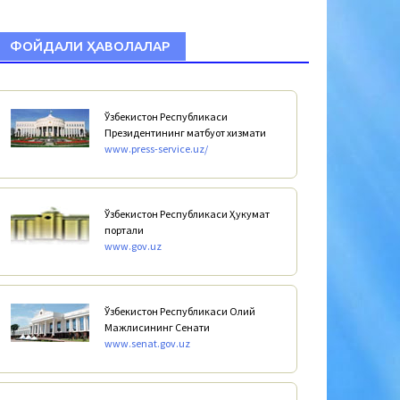
ФОЙДАЛИ ҲАВОЛАЛАР
Ўзбекистон Республикаси
Президентининг матбуот хизмати
www.press-service.uz/
Ўзбекистон Республикаси Ҳукумат
портали
www.gov.uz
Ўзбекистон Республикаси Олий
Мажлисининг Сенати
www.senat.gov.uz