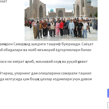
окат
навқирон
Самарқанд
шаҳрига ташриф буюришди. Саёҳат
ий обидалари ва ноёб меъморий ёдгорликлари билан
уаси
ни зиёрат қилиб, маънавий озуқа ва руҳий қувват
тириш, уларнинг дам олишларини самарали ташкил
да келгусида ҳам бошқа цехлар ходимлари учун давом