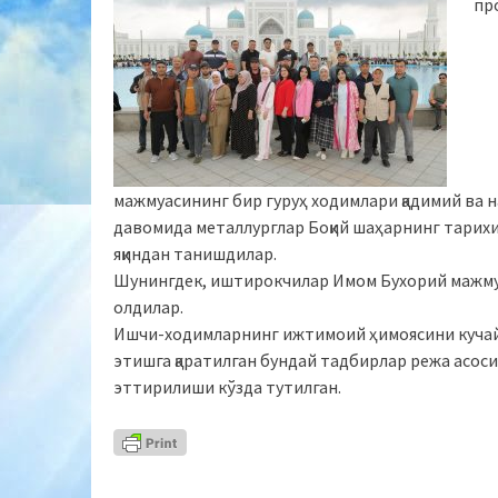
пр
мажмуасининг бир гуруҳ ходимлари қадимий ва 
давомида металлурглар Боқий шаҳарнинг тарих
яқиндан танишдилар.
Шунингдек, иштирокчилар
Имом Бухорий мажм
олдилар.
Ишчи-ходимларнинг ижтимоий ҳимоясини кучай
этишга қаратилган бундай тадбирлар режа асоси
эттирилиши кўзда тутилган.