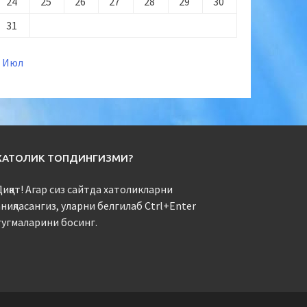
24
25
26
27
28
29
30
31
« Июл
ХАТОЛИК ТОПДИНГИЗМИ?
иққат! Агар сиз сайтда хатоликларни
ниқласангиз, уларни белгилаб Ctrl+Enter
тугмаларини босинг.