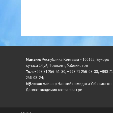
Манзил:
Республика Кенгаши – 100165, Бухоро
кўчаси 24 уй, Тошкент, Ўзбекистон
Тел:
+998 71 256-51-30; +998 71 256-08-38; +998 71
256-08-24;
Мўлжал:
Алишер Навоий номидаги Ўзбекистон
Давлат академик катта театри