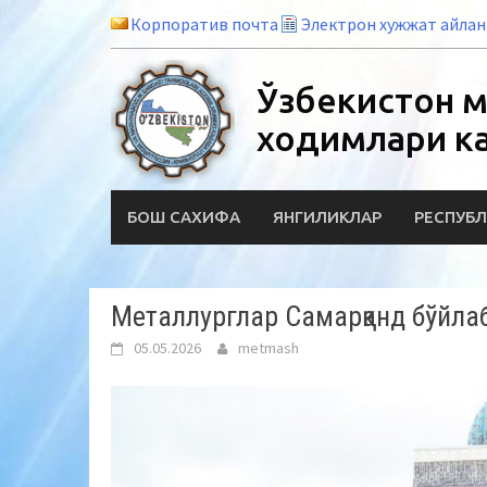
Skip
Корпоратив почта
Электрон хужжат айла
to
content
Ўзбекистон м
ходимлари к
БОШ САХИФА
ЯНГИЛИКЛАР
РЕСПУБЛ
Металлурглар Самарқанд бўйлаб
05.05.2026
metmash