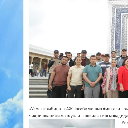
«Ўзметкомбинат» АЖ касаба уюшма қўмитаси то
чиқаришларини мазмунли ташкил этиш мақсадида
Ун