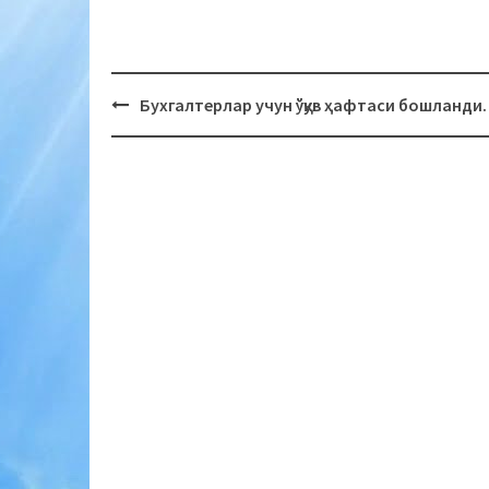
Бухгалтерлар учун ўқув ҳафтаси бошланди.
Post
navigation