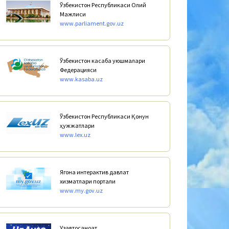
Ўзбекистон Республикаси Олий
Мажлиси
www.parliament.gov.uz
Ўзбекистон касаба уюшмалари
Федерацияси
www.kasaba.uz
Ўзбекистон Республикаси Қонун
ҳужжатлари
www.lex.uz
Ягона интерактив давлат
хизматлари портали
www.my.gov.uz
Узавтосаноат