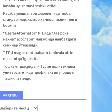
kasaba uyushmasi tashkil etildi.
Касаба уюшмалари фаолиятида глобал
стандартлар: халқаро ҳамкорликнинг янги
босқичи.
“UzeraeAlternator” МЧЖда “Хавфсиз
меҳнат асослари” мавзусида навбатдаги
семинар ўтказилди.
TTPU magistranti xalqaro tanlovda oltin
medalni qo‘lga kiritdi!
Тошкент шаҳридаги Турин политехника
университетида профилактик учрашув
ташкил этилди.
АРХИВЫ
Архивы