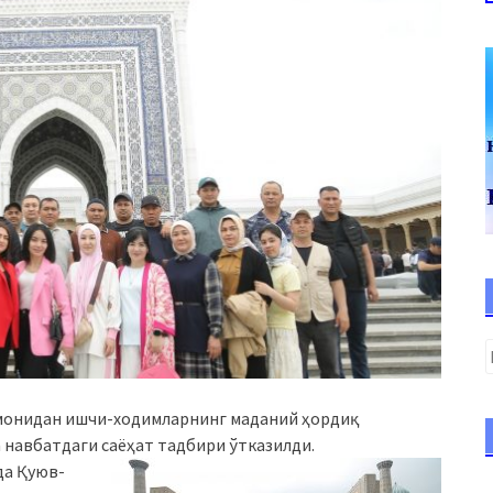
монидан ишчи-ходимларнинг маданий ҳордиқ
 навбатдаги саёҳат тадбири ўтказилди.
да Қуюв-