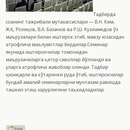
Тадбирда
соҳанинг тажрибали мутахассислари — В.Н. Ким,
Ж.Қ. Розиқов, В.А. Базанов ва Р.Ш. Кузиаҳмедов ўз
маърузалари билан иштирок этиб, мавзу юзасидан
атрофлича маълумотлар бердилар.Семинар
якунида иштирокчилар томонидан
маърузачиларга қатор саволлар йўлланди ва
уларга атрофлича жавоблар олинди. Тадбир
қизиқарли ва кўтаринки руҳда ўтиб, иштирокчилар
бундай амалий семинарларни мунтазам равишда
ташкил этиш зарурлигини таъкидладилар.