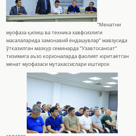
“Меҳнатни
муҳофаза қилиш ва техника хавфсизлиги
масалаларида замонавий ёндашувлар” мавзусида
ўтказилган мазкур семинарда “Узавтосаноат”
тизимига аъзо корхоналарда фаолият юритаётган
меҳнат муҳофазаси мутахассислари иштирок