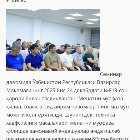
этдилар.
Семинар
давомида Ўзбекистон Республикаси Вазирлар
Маҳкамасининг 2025 йил 24 декабрдаги №819-сон
қарори билан тасдиқланган “Меҳнатни муҳофаза
қилиш соҳасига оид айрим низомлар”нинг мазмун-
моҳияти кенг ёритилди. Шунингдек, техника
хавфсизлиги масалалари, меҳнатни муҳофаза
қилишда замонавий ёндашувлар ҳамда ишлаб
чиқаришда юзага келиши мумкин бўлган бахтсиз