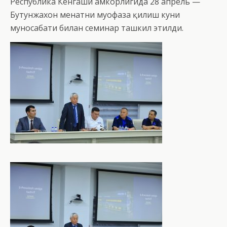
Республика Кенгаши ҳамкорлигида 28 апрель —
Бутунжахон меҳнатни муҳофаза қилиш куни
муносабати билан семинар ташкил этилди.