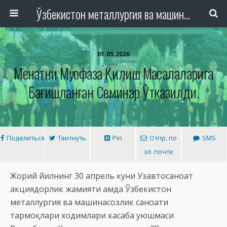
Ўзбекистон металлургия ва машинасозлик саноати тармоқлари ходимлари касаба уюшмаси Республика Кенгаши
01.05.2026
Меҳнатни Муҳофаза Қилиш Масалаларига
Бағишланган Семинар Ўтказилди.
Поделиться
Твитнуть
Pin
Отпр. по
SMS
эл. почте
Жорий йилнинг 30 апрель куни
Узавтосаноат
акциядорлик жамияти ҳамда Ўзбекистон
металлургия ва машинасозлик саноати
тармоқлари ходимлари касаба уюшмаси