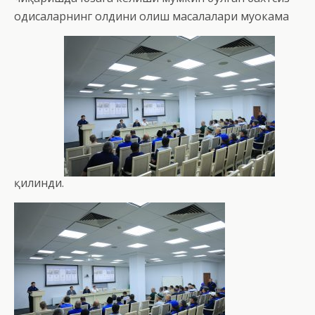
ҳодисаларнинг олдини олиш масалалари муҳокама
қилинди.