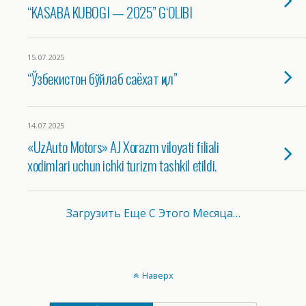
“KASABA KUBOGI — 2025” G‘OLIBI
15.07.2025
“Ўзбекистон бўйлаб саёхат қил”
14.07.2025
«UzAuto Motors» AJ Xorazm viloyati filiali
xodimlari uchun ichki turizm tashkil etildi.
Загрузить Еще С Этого Месяца…
Наверх