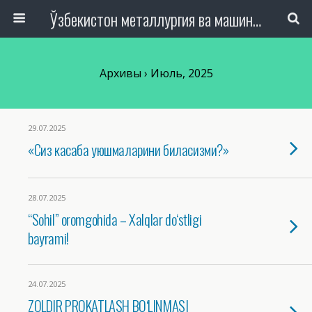
Ўзбекистон металлургия ва машинасозлик саноати тармоқлари ходимлари касаба уюшмаси Республика Кенгаши
Архивы › Июль, 2025
29.07.2025
«Сиз касаба уюшмаларини биласизми?»
28.07.2025
“Sohil” oromgohida – Xalqlar do‘stligi
bayrami!
24.07.2025
ZOLDIR PROKATLASH BO‘LINMASI