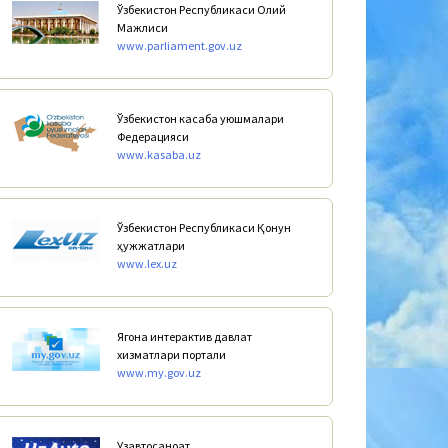
Ўзбекистон Республикаси Олий
Мажлиси
www.parliament.gov.uz
Ўзбекистон касаба уюшмалари
Федерацияси
www.kasaba.uz
Ўзбекистон Республикаси Қонун
ҳужжатлари
www.lex.uz
Ягона интерактив давлат
хизматлари портали
www.my.gov.uz
Узавтосаноат