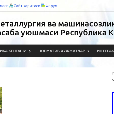
нмаси
Сайт харитаси
Форум
еталлургия ва машинасозлик
асаба уюшмаси Республика 
ИКА КЕНГАШИ
НОРМАТИВ ХУЖЖАТЛАР
ИНТЕРА
h