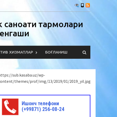
 саноати тармоқлари
Кенгаши
КТИВ ХИЗМАТЛАР
БОҒЛАНИШ
ttps://sub.kasaba.uz/wp-
content/themes/prof/img/13/2019/01/2019_yil.jpg
Ишонч телефони
(+99871) 256-08-24