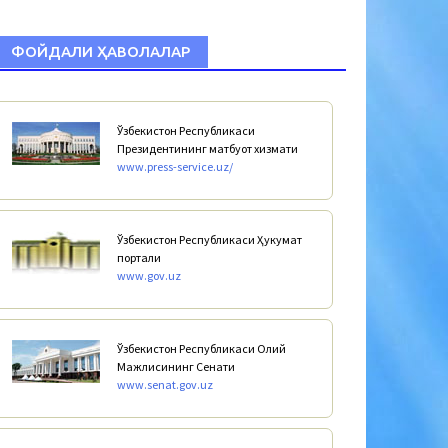
ФОЙДАЛИ ҲАВОЛАЛАР
Ўзбекистон Республикаси
Президентининг матбуот хизмати
www.press-service.uz/
Ўзбекистон Республикаси Ҳукумат
портали
www.gov.uz
Ўзбекистон Республикаси Олий
Мажлисининг Сенати
www.senat.gov.uz