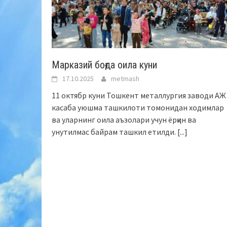
Марказий боғда оила куни
17.10.2025
metmash
11 октябр куни Тошкент металлургия заводи АЖ
касаба уюшма ташкилоти томонидан ходимлар
ва уларнинг оила аъзолари учун ёрқин ва
унутилмас байрам ташкил етилди.
[...]