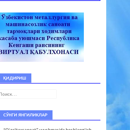
ҚИДИРИШ
Найти:
СЎНГИ ЯНГИЛИКЛАР
“O‘zeltexsanoat” uyushmasida boshlang‘ich