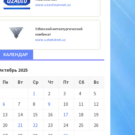
www.uzavtosanoat.uz
Узбекский металлургический
комбинат
www.uzbeksteel.uz
КАЛЕНДАР
Октябрь 2025
Пн
Вт
Ср
Чт
Пт
Сб
Вс
1
2
3
4
5
6
7
8
9
10
11
12
13
14
15
16
17
18
19
20
21
22
23
24
25
26