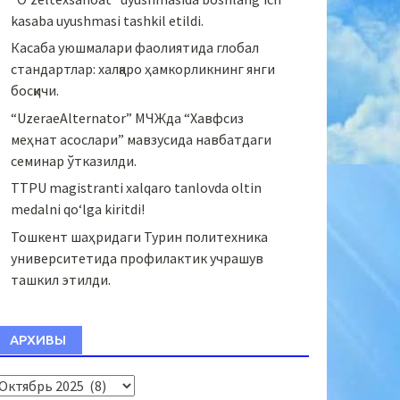
kasaba uyushmasi tashkil etildi.
Касаба уюшмалари фаолиятида глобал
стандартлар: халқаро ҳамкорликнинг янги
босқичи.
“UzeraeAlternator” МЧЖда “Хавфсиз
меҳнат асослари” мавзусида навбатдаги
семинар ўтказилди.
TTPU magistranti xalqaro tanlovda oltin
medalni qo‘lga kiritdi!
Тошкент шаҳридаги Турин политехника
университетида профилактик учрашув
ташкил этилди.
АРХИВЫ
Архивы