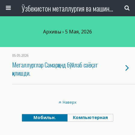
Ўзбекистон металлургия ва машинасозлик саноати тармоқлари ходимлари касаба уюшмаси Республика Кенгаши
Архивы › 5 Мая, 2026
05.05.2026
Металлурглар Самарқанд бўйлаб саёҳат
қилишди.
Наверх
Мобильн.
Компьютерная