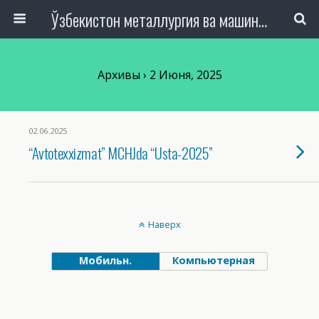
Ўзбекистон металлургия ва машинасозлик саноати тармоқлари ходимлари касаба уюшмаси Республика Кенгаши
Архивы › 2 Июня, 2025
02.06.2025
“Avtotexxizmat” MCHJda “Usta-2025”
Наверх
Мобильн.
Компьютерная