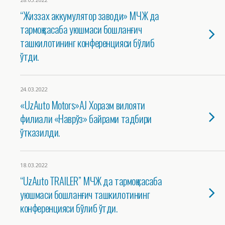
“Жиззах аккумулятор заводи» МЧЖ да
тармоқ касаба уюшмаси бошланғич
ташкилотининг конференцияси бўлиб
ўтди.
24.03.2022
«UzAuto Motors»АJ Хоразм вилояти
филиали «Наврўз» байрами тадбири
ўтказилди.
18.03.2022
“UzAuto TRAILER” МЧЖ да тармоқ касаба
уюшмаси бошланғич ташкилотининг
конференцияси бўлиб ўтди.