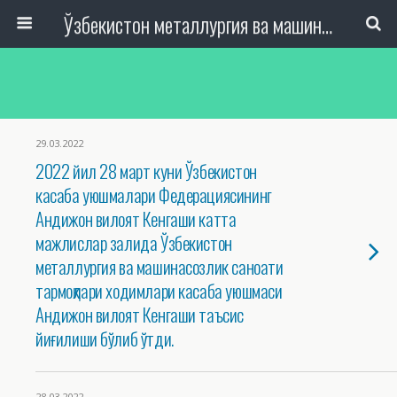
Ўзбекистон металлургия ва машинасозлик саноати тармоқлари ходимлари касаба уюшмаси Республика Кенгаши
29.03.2022
2022 йил 28 март куни Ўзбекистон
касаба уюшмалари Федерациясининг
Андижон вилоят Кенгаши катта
мажлислар залида Ўзбекистон
металлургия ва машинасозлик саноати
тармоқлари ходимлари касаба уюшмаси
Андижон вилоят Кенгаши таъсис
йиғилиши бўлиб ўтди.
28.03.2022