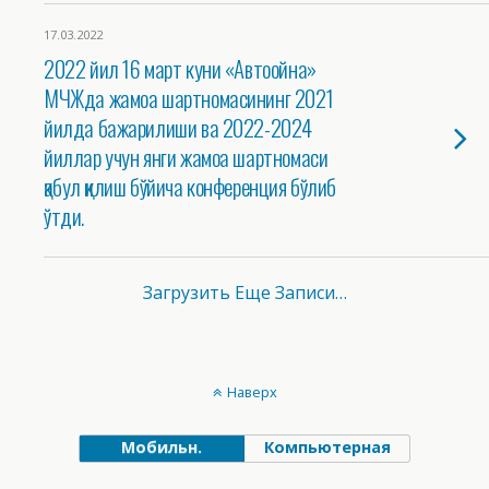
17.03.2022
2022 йил 16 март куни «Автоойна»
МЧЖда жамоа шартномасининг 2021
йилда бажарилиши ва 2022-2024
йиллар учун янги жамоа шартномаси
қабул қилиш бўйича конференция бўлиб
ўтди.
Загрузить Еще Записи…
Наверх
Мобильн.
Компьютерная