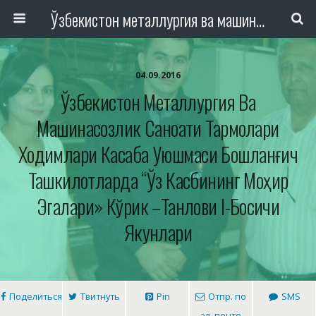
Ўзбекистон металлургия ва машинасозлик саноати тармоқлари ходимлари касаба уюшмаси Республика Кенгаши
04.09.2016
Ўзбекистон Металлургия Ва
Машинасозлик Саноати Тармоқлари
Ходимлари Касаба Уюшмаси Бошланғич
Ташкилотларда “Ўз Касбининг Моҳир
Эгалари» Кўрик –танлови I-Босқичи
Якунлари
Поделиться
Твитнуть
Pin
Отпр. по
SMS
эл. почте