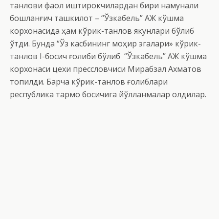
танлови фаол иштирокчилардан бири намунали
бошланғич ташкилот – “Ўзкабель” АЖ кўшма
корхонасида ҳам кўрик-танлов якунлари бўлиб
ўтди. Бунда “Ўз касбининг моҳир эгалари» кўрик-
танлов I-босқич ғолиби бўлиб “Ўзкабель” АЖ кўшма
корхонаси цехи прессловчиси Мирабзал Ахматов
топилди. Барча кўрик-танлов ғолиблари
республика тармоқ босқичига йўлланмалар олдилар.