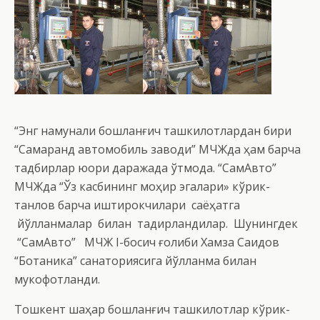
“Энг намунали бошланғич ташкилотлардан бири
“Самарқанд автомобиль заводи” МЧЖда ҳам барча
тадбирлар юқори даражада ўтмоқда. “СамАвто”
МЧЖда “Ўз касбининг моҳир эгалари» кўрик-
танлов барча иштирокчилари саёҳатга
йўлланмалар билан тақдирландилар. Шунингдек
“СамАвто” МЧЖ I-босқич ғолиби Хамза Саидов
“Ботаника” санаториясига йўлланма билан
мукофотланди.
Тошкент шаҳар бошланғич ташкилотлар кўрик-