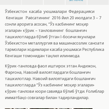
Ўзбекистон касаба уюшмалари Федерацияси
Кенгаши Раёсатининг 2016 йил 20 июлдаги 3 – 7
сонли қарорига асосан, “Ўз касбининг моҳир
эгалари» кўрик – танловининг бошланғич
ташкилотларда бўлиб ўтган I-босқичи якунлари
Ўзбекистон металлургия ва машинасозлик саноати
тармоқлари ходимлари касаба уюшмаси Республика
Кенгаши томонидан таҳлил қилинмоқда.
Кўрик-танловда фаол иштирок этган Андижон,
Фарғона, Навоий вилоятлардаги бошланғич
ташкилотлар. Навоий вилоятидаги бошланғич
ташкилотларда “Ўз касбининг моҳир эгалари»
кўрик-танлови юқори савияда бўлиб ўтди. Ғолиблар
қимматбаҳо совғалар билан тақдирландилар.