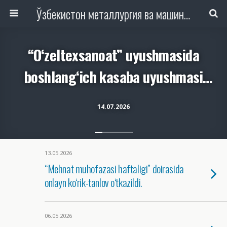
Ўзбекистон металлургия ва машинасозлик саноати тармоқлари ходимлари касаба уюшмаси Республика Кенгаши
“O‘zeltexsanoat” uyushmasida
boshlang‘ich kasaba uyushmasi
tashkil etildi.
14.07.2026
13.05.2026
“Mehnat muhofazasi haftaligi” doirasida
onlayn ko‘rik-tanlov o‘tkazildi.
06.05.2026