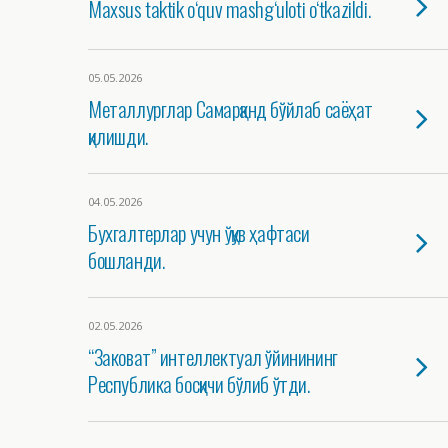
Maxsus taktik o‘quv mashg‘uloti o‘tkazildi.
05.05.2026
Металлурглар Самарқанд бўйлаб саёҳат
қилишди.
04.05.2026
Бухгалтерлар учун ўқув ҳафтаси
бошланди.
02.05.2026
“Заковат” интеллектуал ўйинининг
Республика босқичи бўлиб ўтди.